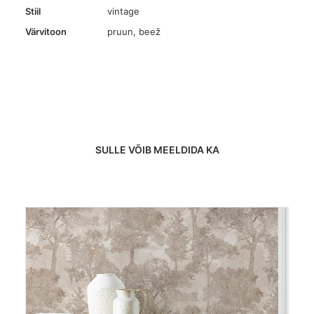
Stiil
vintage
Värvitoon
pruun
,
beež
SULLE VÕIB MEELDIDA KA