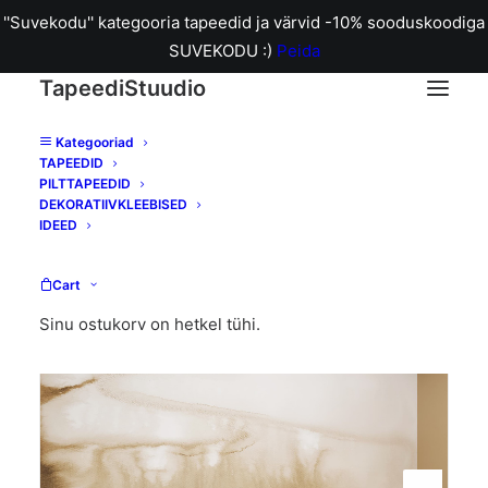
''Suvekodu'' kategooria tapeedid ja värvid -10% sooduskoodiga
SUVEKODU :)
Peida
TapeediStuudio
Kategooriad
TAPEEDID
Home
Pilttapeet Watercolour Landscape Neutral
PILTTAPEEDID
DEKORATIIVKLEEBISED
IDEED
Cart
Sinu ostukorv on hetkel tühi.