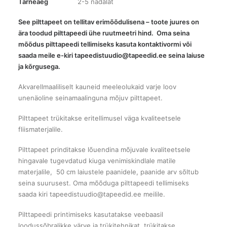
Tarneaeg
2-5 nädalat
See pilttapeet on tellitav erimõõdulisena – toote juures on
ära toodud pilttapeedi ühe ruutmeetri hind. Oma seina
mõõdus pilttapeedi tellimiseks kasuta kontaktivormi või
saada meile e-kiri tapeedistuudio@tapeedid.ee seina laiuse
ja kõrgusega.
Akvarellmaaliliselt kauneid meeleolukaid varje loov
unenäoline seinamaalinguna mõjuv pilttapeet.
Pilttapeet trükitakse eritellimusel väga kvaliteetsele
fliismaterjalile.
Pilttapeet prinditakse lõuendina mõjuvale kvaliteetsele
hingavale tugevdatud kiuga venimiskindlale matile
materjalile, 50 cm laiustele paanidele, paanide arv sõltub
seina suurusest. Oma mõõduga pilttapeedi tellimiseks
saada kiri tapeedistuudio@tapeedid.ee meilile.
Pilttapeedi printimiseks kasutatakse veebaasil
loodussõbralikke värve ja trükitehnikat, trükitakse