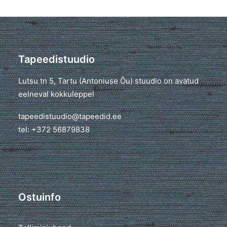
Tapeedistuudio
Lutsu tn 5, Tartu (Antoniuse Õu) stuudio on avatud
eelneval kokkuleppel
tapeedistuudio@tapeedid.ee
tel: +372 56879838
Ostuinfo