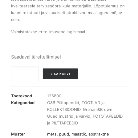
kvaliteetsele tervisesõbralikule materjalile. Lõpptulemus on
kauni tekstuuri ja visuaalselt atraktiivne maalinguna mõjuv
sein.
Valmistatakse eritellimusena Inglismaal
Saadaval järeltellimisel
Pilttapeet
LISA KORVI
Watercolour
Landscape
Neutral
Tootekood
126800
kogus
Kategooriad
G&B Pilttapeedid
,
TOOTJAD ja
KOLLEKTSIOONID
,
Graham&Brown
,
Uued mustrid ja värvid
,
FOTOTAPEEDID
ja PILTTAPEEDID
Muster
mets, puud
,
maastik
,
abstraktne