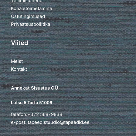
Tellimisjuhend
Kohaletoimetamine
Ostutingimused
Privaatsuspoliitika
Viited
Meist
Kontakt
Annekat Sisustus OÜ
Lutsu 5 Tartu 51006
telefon:+372 56879838
e-post: tapeedistuudio@tapeedid.ee