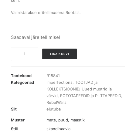
sein.
Valmistatakse eritellimusena Rootsis.
Saadaval järeltellimisel
Fototapeet
LISA KORVI
Pine
Wood
Vintage
Tootekood
R18841
kogus
Kategooriad
Imperfections
,
TOOTJAD ja
KOLLEKTSIOONID
,
Uued mustrid ja
värvid
,
FOTOTAPEEDID ja PILTTAPEEDID
,
RebelWalls
Silt
elutuba
Muster
mets, puud
,
maastik
Stiil
skandinaavia