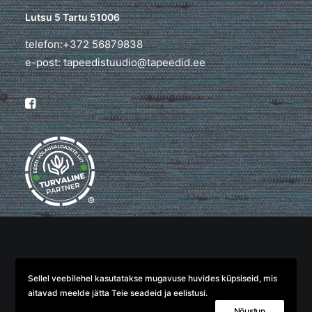
Lutsu 5 Tartu 51006
telefon:+372 56879838
e-post: tapeedistuudio@tapeedid.ee
®
© 2026 TapeediStuudio. All rights reserved
Sellel veebilehel kasutatakse mugavuse huvides küpsiseid, mis
aitavad meelde jätta Teie seadeid ja eelistusi.
Nõustun