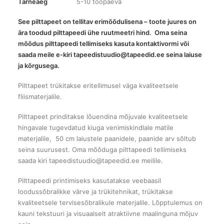
Tarneaeg
5-10 tööpäeva
See pilttapeet on tellitav erimõõdulisena – toote juures on
ära toodud pilttapeedi ühe ruutmeetri hind. Oma seina
mõõdus pilttapeedi tellimiseks kasuta kontaktivormi või
saada meile e-kiri tapeedistuudio@tapeedid.ee seina laiuse
ja kõrgusega.
Pilttapeet trükitakse eritellimusel väga kvaliteetsele
fliismaterjalile.
Pilttapeet prinditakse lõuendina mõjuvale kvaliteetsele
hingavale tugevdatud kiuga venimiskindlale matile
materjalile, 50 cm laiustele paanidele, paanide arv sõltub
seina suurusest. Oma mõõduga pilttapeedi tellimiseks
saada kiri tapeedistuudio@tapeedid.ee meilile.
Pilttapeedi printimiseks kasutatakse veebaasil
loodussõbralikke värve ja trükitehnikat, trükitakse
kvaliteetsele tervisesõbralikule materjalile. Lõpptulemus on
kauni tekstuuri ja visuaalselt atraktiivne maalinguna mõjuv