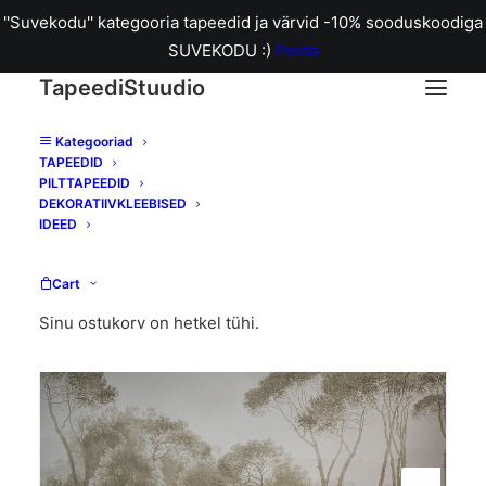
''Suvekodu'' kategooria tapeedid ja värvid -10% sooduskoodiga
SUVEKODU :)
Peida
TapeediStuudio
Kategooriad
TAPEEDID
Home
Fototapeet Pine Wood Vintage
PILTTAPEEDID
DEKORATIIVKLEEBISED
IDEED
Cart
Sinu ostukorv on hetkel tühi.