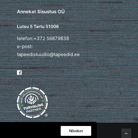
Annekat Sisustus OÜ
Lutsu 5 Tartu 51006
telefon:+372 56879838
e-post:
tapeedistuudio@tapeedid.ee
®
Nõustun