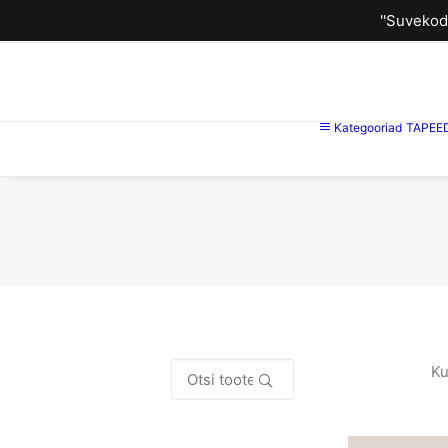
''Suvekod
Kategooriad
TAPEE
Otsi:
Ku