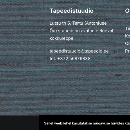
Tapeedistuudio
O
Lutsu tn 5, Tartu (Antoniuse
Te
Õu) stuudio on avatud eelneval
Ko
kokkuleppel
Os
tapeedistuudio@tapeedid.ee
Pr
tel: +372 56879838
Sellel veebilehel kasutatakse mugavuse huvides küpsi
© 2026 TapeediStuudio. All rights reserved