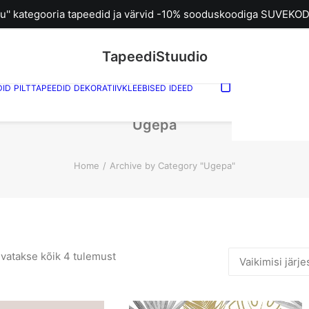
u'' kategooria tapeedid ja värvid -10% sooduskoodiga SUVEKOD
TapeediStuudio
DID
PILTTAPEEDID
DEKORATIIVKLEEBISED
IDEED
Sinu ostuk
tühi.
Ugepa
Home
Archive by Category "Ugepa"
vatakse kõik 4 tulemust