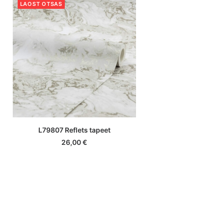
LAOST OTSAS
LOE EDASI
L79807 Reflets tapeet
26,00
€