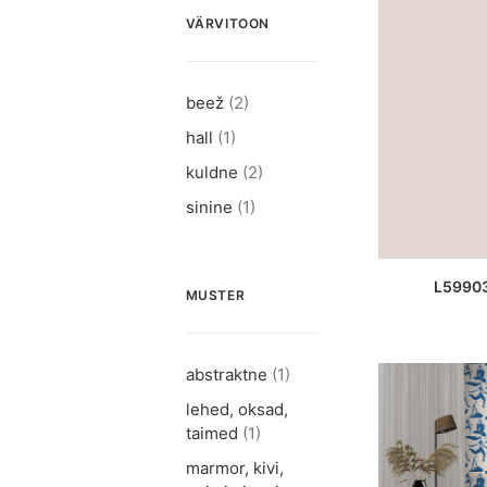
VÄRVITOON
beež
(2)
hall
(1)
kuldne
(2)
sinine
(1)
L
L59903
MUSTER
abstraktne
(1)
lehed, oksad,
taimed
(1)
marmor, kivi,