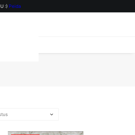
U :)
Peida
orv on hetkel