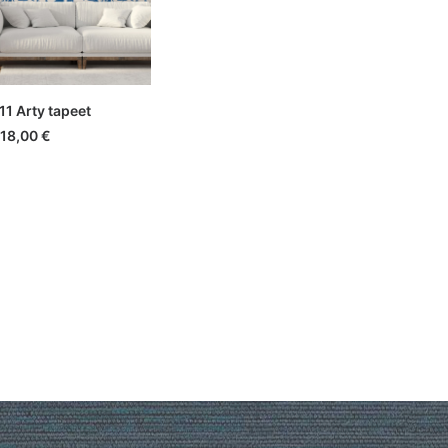
ISA KORVI
1 Arty tapeet
18,00
€