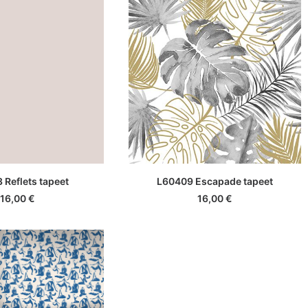
ISA KORVI
LISA KORVI
 Reflets tapeet
L60409 Escapade tapeet
16,00
€
16,00
€