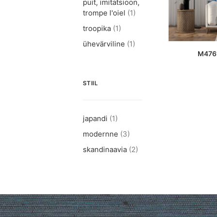
puit, imitatsioon,
trompe l'oiel
(1)
troopika
(1)
ühevärviline
(1)
L
M4761
STIIL
japandi
(1)
modernne
(3)
skandinaavia
(2)