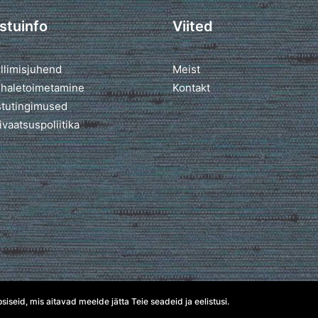
stuinfo
Viited
llimisjuhend
Meist
haletoimetamine
Kontakt
tutingimused
ivaatsuspoliitika
seid, mis aitavad meelde jätta Teie seadeid ja eelistusi.