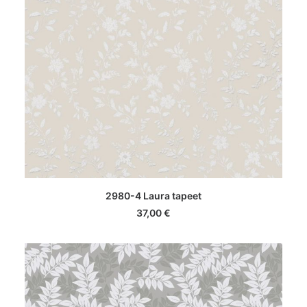
LISA KORVI
2980-4 Laura tapeet
37,00
€