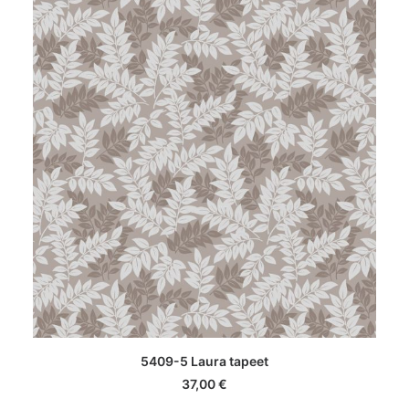
LISA KORVI
5409-5 Laura tapeet
37,00
€