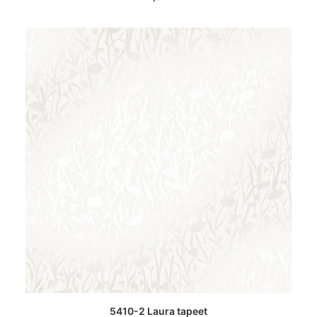
LISA KORVI
5410-2 Laura tapeet