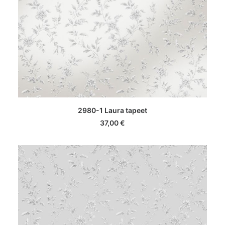
LISA KORVI
2980-1 Laura tapeet
37,00
€