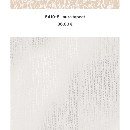
LISA KORVI
5410-5 Laura tapeet
36,00
€