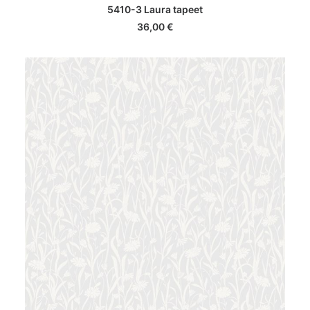
LISA KORVI
5410-3 Laura tapeet
36,00
€