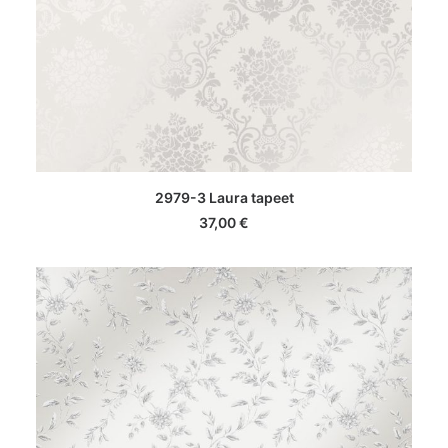
LISA KORVI
2979-3 Laura tapeet
37,00
€