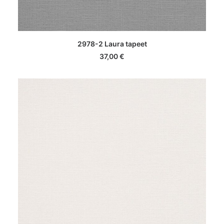
LISA KORVI
2978-2 Laura tapeet
37,00
€