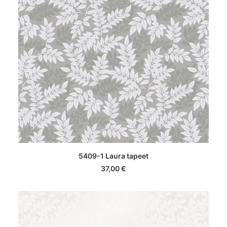
LISA KORVI
5409-1 Laura tapeet
37,00
€