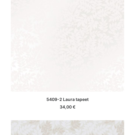
LISA KORVI
5409-2 Laura tapeet
34,00
€