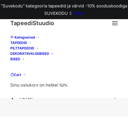
''Suvekodu'' kategooria tapeedid ja värvid -10% sooduskoodiga
SUVEKODU :)
Peida
TapeediStuudio
Kategooriad
TAPEEDID
Laura
PILTTAPEEDID
DEKORATIIVKLEEBISED
IDEED
Home
Archive by Category "Laura"
Cart
Sinu ostukorv on hetkel tühi.
FILTER