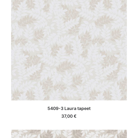
LISA KORVI
5409-3 Laura tapeet
37,00
€