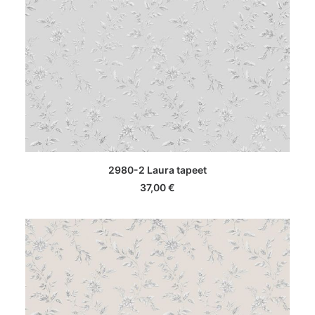
LISA KORVI
2980-2 Laura tapeet
37,00
€