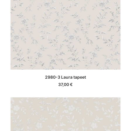
LISA KORVI
2980-3 Laura tapeet
37,00
€