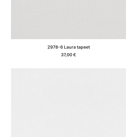
LISA KORVI
2978-6 Laura tapeet
37,00
€