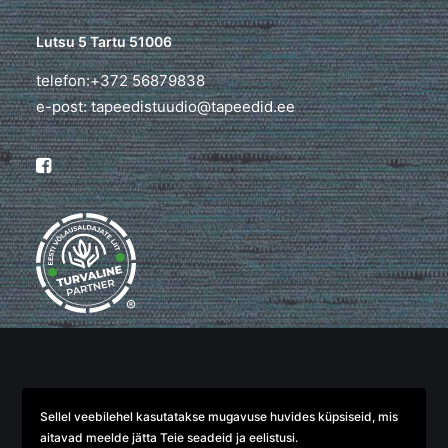
Lutsu 5 Tartu 51006
telefon:+372 56879838
e-post: tapeedistuudio@tapeedid.ee
®
© 2026 TapeediStuudio. All rights reserved
Sellel veebilehel kasutatakse mugavuse huvides küpsiseid, mis
aitavad meelde jätta Teie seadeid ja eelistusi.