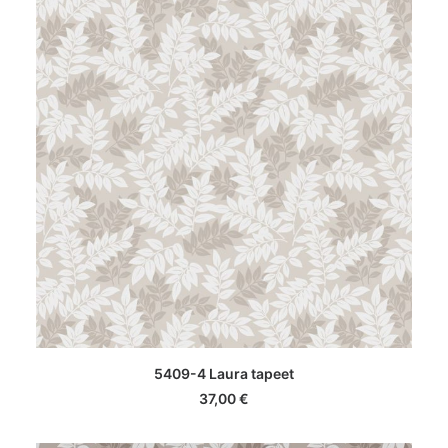
LISA KORVI
5409-4 Laura tapeet
37,00
€