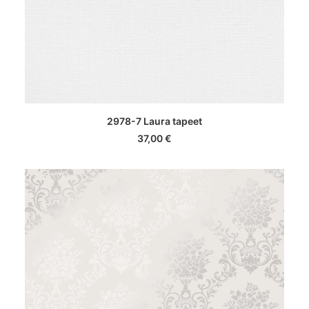
LISA KORVI
2978-7 Laura tapeet
37,00
€