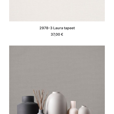
LISA KORVI
2978-3 Laura tapeet
37,00
€