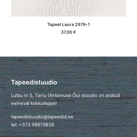
LISA KORVI
Tapeet Laura 2979-1
37,00
€
Tapeedistuudio
Lutsu tn 5, Tartu (Antoniuse Õu) stuudio on avatud
eelneval kokkuleppel
tapeedistuudio@tapeedid.ee
tel: +372 56879838