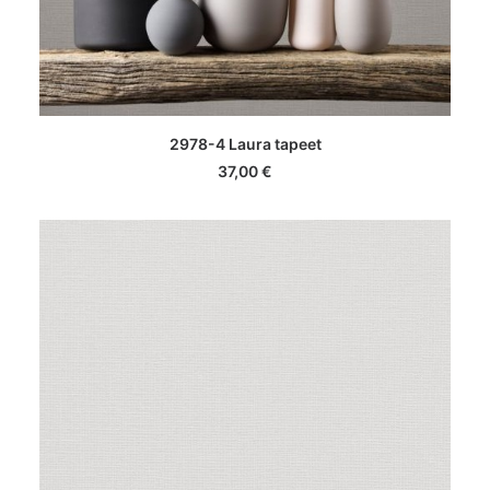
LISA KORVI
2978-4 Laura tapeet
37,00
€