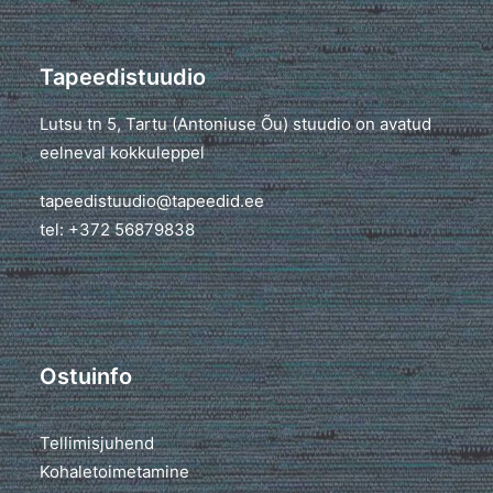
Tapeedistuudio
Lutsu tn 5, Tartu (Antoniuse Õu) stuudio on avatud
eelneval kokkuleppel
tapeedistuudio@tapeedid.ee
tel: +372 56879838
Ostuinfo
Tellimisjuhend
Kohaletoimetamine