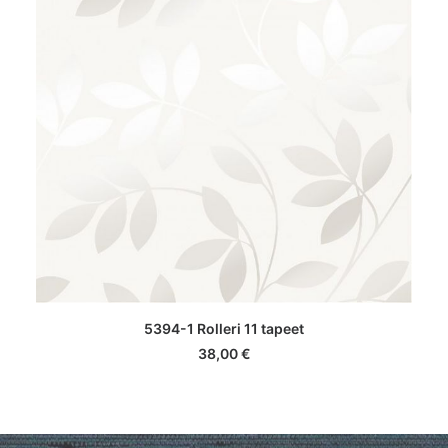
LISA KORVI
5394-1 Rolleri 11 tapeet
38,00
€