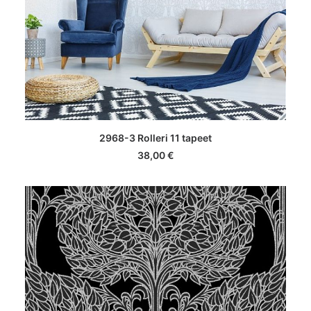
LISA KORVI
2968-3 Rolleri 11 tapeet
38,00
€