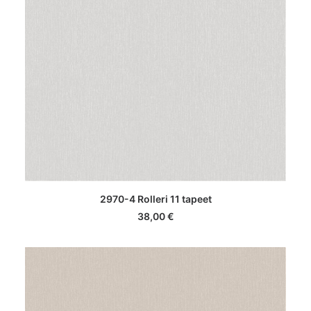
LISA KORVI
2970-4 Rolleri 11 tapeet
38,00
€