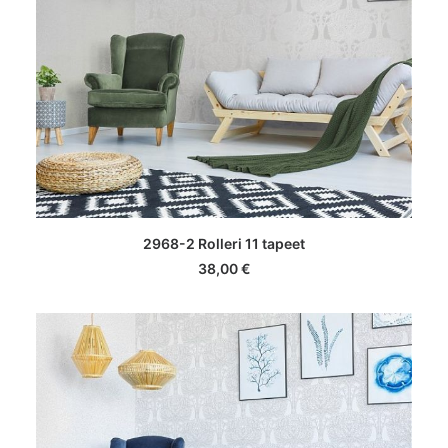
LISA KORVI
2968-2 Rolleri 11 tapeet
38,00
€