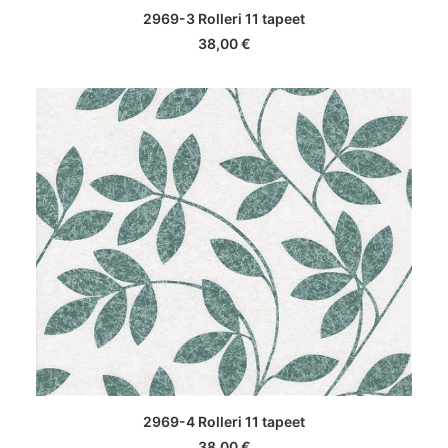
LISA KORVI
2969-3 Rolleri 11 tapeet
38,00
€
LISA KORVI
2969-4 Rolleri 11 tapeet
38,00
€