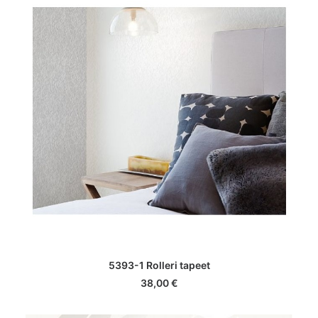
LISA KORVI
5393-1 Rolleri tapeet
38,00
€