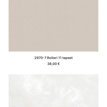
LISA KORVI
2970-7 Rolleri 11 tapeet
38,00
€