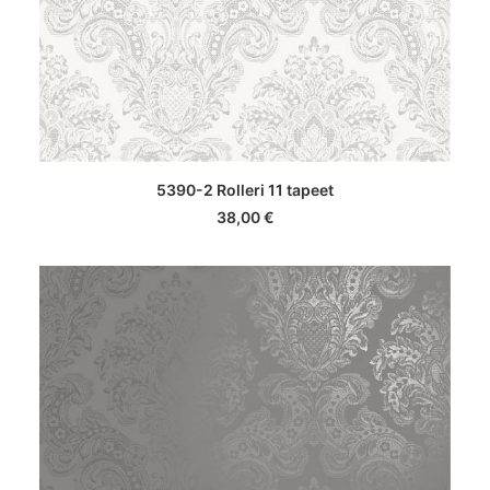
LISA KORVI
5390-2 Rolleri 11 tapeet
38,00
€