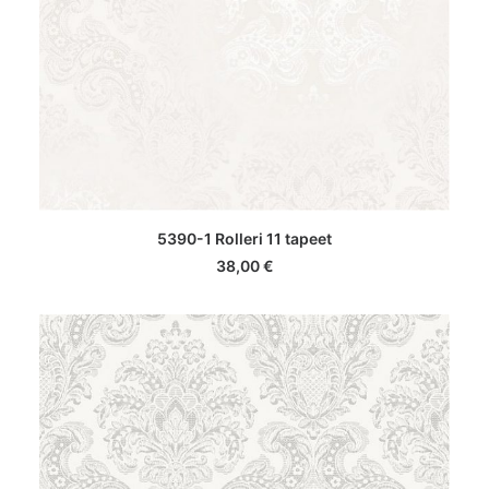
LISA KORVI
5390-1 Rolleri 11 tapeet
38,00
€