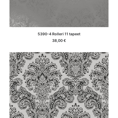
LISA KORVI
5390-4 Rolleri 11 tapeet
38,00
€