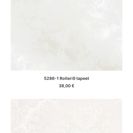
LISA KORVI
5286-1 Rolleri9 tapeet
38,00
€