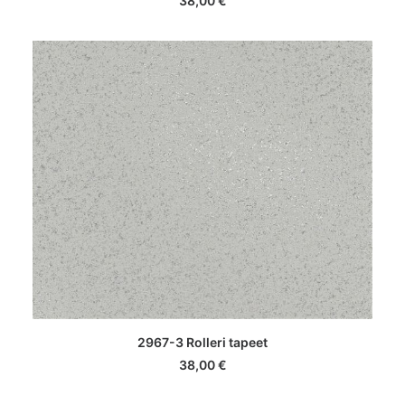
38,00
€
LISA KORVI
2967-3 Rolleri tapeet
38,00
€