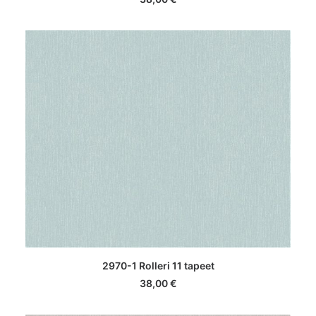
LISA KORVI
2970-1 Rolleri 11 tapeet
38,00
€