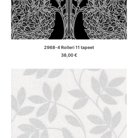
LISA KORVI
2968-4 Rolleri 11 tapeet
38,00
€