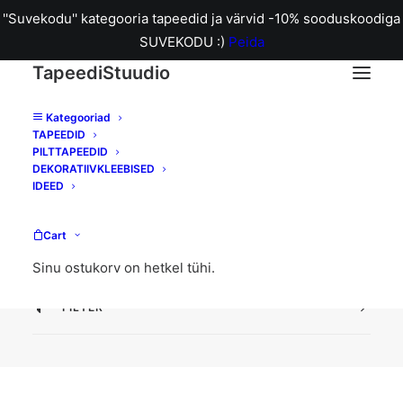
''Suvekodu'' kategooria tapeedid ja värvid -10% sooduskoodiga
SUVEKODU :)
Peida
TapeediStuudio
Kategooriad
TAPEEDID
Rolleri 11
PILTTAPEEDID
DEKORATIIVKLEEBISED
IDEED
Home
Archive by Category "Rolleri 11"
Cart
Sinu ostukorv on hetkel tühi.
FILTER