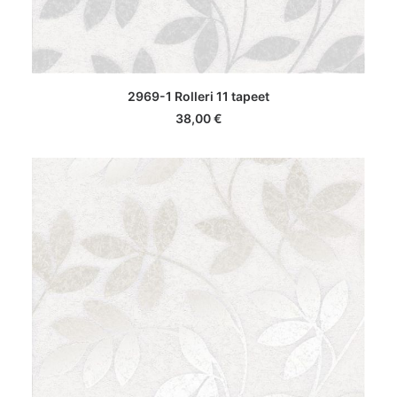
LISA KORVI
2969-1 Rolleri 11 tapeet
38,00
€