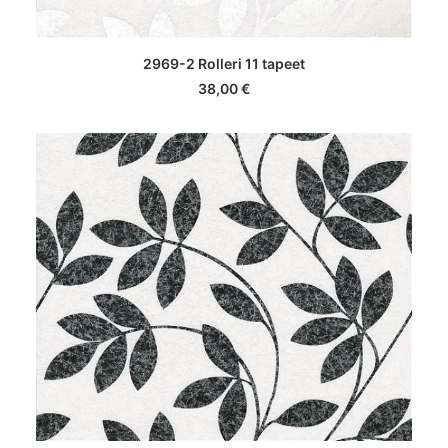
LISA KORVI
2969-2 Rolleri 11 tapeet
38,00
€