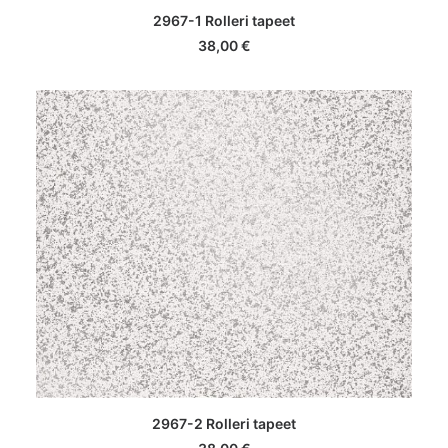
LISA KORVI
2967-1 Rolleri tapeet
38,00
€
LISA KORVI
2967-2 Rolleri tapeet