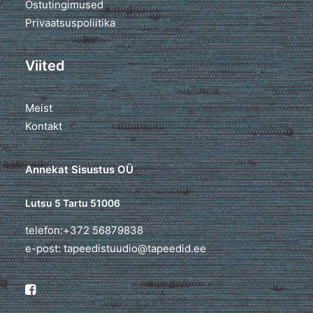
Ostutingimused
Privaatsuspoliitika
Viited
Meist
Kontakt
Annekat Sisustus OÜ
Lutsu 5 Tartu 51006
telefon:+372 56879838
e-post: tapeedistuudio@tapeedid.ee