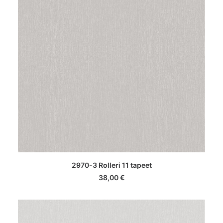
LISA KORVI
2970-3 Rolleri 11 tapeet
38,00
€