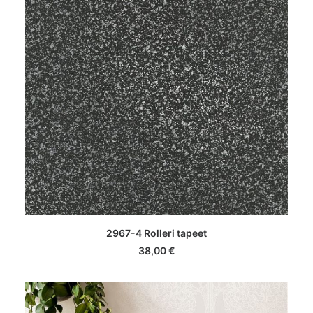
LISA KORVI
2967-4 Rolleri tapeet
38,00
€