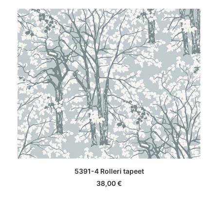
LISA KORVI
5391-4 Rolleri tapeet
38,00
€