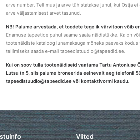
arve number. Tellimus ja arve tühistatakse juhul, kui Ostja ei
arve väljastamisest arvet tasunud.
NB! Palume arvestada, et toodete tegelik värvitoon võib eri
Enamuse tapeetide puhul saame saata näidistükke. Ka on võim
tootenäidiste kataloog lunamaksuga mõneks päevaks kodus v
tellimiseks saada e-mail tapeedistuudio@tapeedid.ee.
Kui on soov tulla tootenäidiseid vaatama Tartu Antoniuse 
Lutsu tn 5, siis palume broneerida eelnevalt aeg telefonil 
tapeedistuudio@tapeedid.ee või kontaktivormi kaudu.
stuinfo
Viited