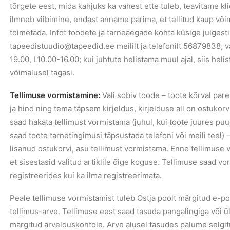
tõrgete eest, mida kahjuks ka vahest ette tuleb, teavitame kli
ilmneb viibimine, endast anname parima, et tellitud kaup võima
toimetada. Infot toodete ja tarneaegade kohta küsige julgesti
tapeedistuudio@tapeedid.ee meililt ja telefonilt 56879838, v
19.00, L10.00-16.00; kui juhtute helistama muul ajal, siis hel
võimalusel tagasi.
Tellimuse vormistamine:
Vali sobiv toode – toote kõrval par
ja hind ning tema täpsem kirjeldus, kirjelduse all on ostukorvi
saad hakata tellimust vormistama (juhul, kui toote juures pu
saad toote tarnetingimusi täpsustada telefoni või meili teel) –
lisanud ostukorvi, asu tellimust vormistama. Enne tellimuse v
et sisestasid valitud artiklile õige koguse. Tellimuse saad vor
registreerides kui ka ilma registreerimata.
Peale tellimuse vormistamist tuleb Ostja poolt märgitud e-po
tellimus-arve. Tellimuse eest saad tasuda pangalingiga või 
märgitud arvelduskontole. Arve alusel tasudes palume selgit