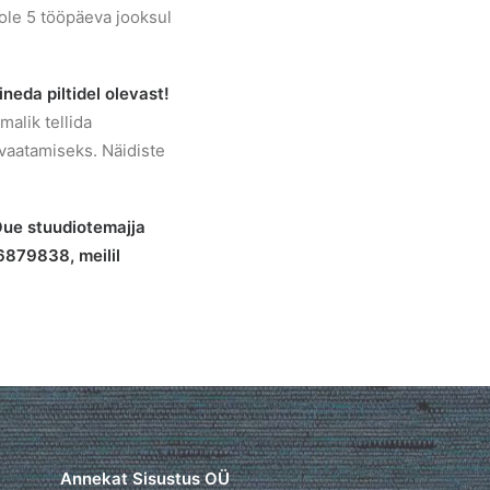
 ole 5 tööpäeva jooksul
neda piltidel olevast!
alik tellida
aatamiseks. Näidiste
Õue stuudiotemajja
56879838, meilil
Annekat Sisustus OÜ