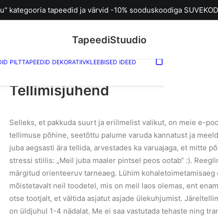
u'' kategooria tapeedid ja värvid -10% sooduskoodiga SUVEKOD
TapeediStuudio
DID
PILTTAPEEDID
DEKORATIIVKLEEBISED
IDEED
Sinu ostuk
tühi.
Tellimisjuhend
Selleks, et pakkuda suurt ja eriilmelist valikut, on meie e-p
tellimuse põhine, seetõttu palume varuda kannatust ja meeld
juba aegsasti ära tellida, arvestades ka varuajaga, et mitte p
stressi stiilis: „Meil juba maaler pintsel peos ootab“ :). Reeg
märgitud orienteeruv tarneaeg. Lühim kohaletoimetamisaeg
mõistetavalt neil toodetel, mis on meil laos olemas, ent ena
otse tootjalt, et vältida asjatut asjade ülekuhjumist. Järeltell
on üldjuhul 1-4 nädalat. Me ei saa vastutada tehaste ning tr