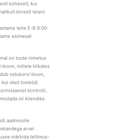
enti koheselt, kui
likult kiiresti teieni
astame teile E-R 9.00-
istame esimesel
emal on toote nimetus
 ikoon, millele klikates
udub ostukorvi ikoon,
 kui oled toote(d)
ormistamist kontrolli,
mistada nii kliendiks
sti aadressile
ülekandega arvel
usse märkida tellimus-