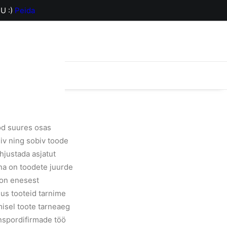
U :)
Peida
orv on hetkel
ood suures osas
iv ning sobiv toode
õhjustada asjatut
lina on toodete juurde
 on enesest
mus tooteid tarnime
imisel toote tarneaeg
anspordifirmade töö