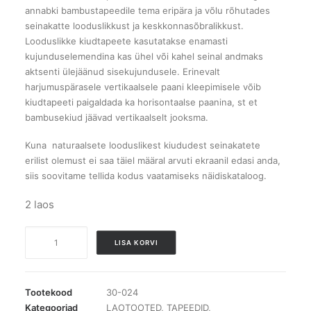
annabki bambustapeedile tema eripära ja võlu rõhutades
seinakatte looduslikkust ja keskkonnasõbralikkust.
Looduslikke kiudtapeete kasutatakse enamasti
kujunduselemendina kas ühel või kahel seinal andmaks
aktsenti ülejäänud sisekujundusele. Erinevalt
harjumuspärasele vertikaalsele paani kleepimisele võib
kiudtapeeti paigaldada ka horisontaalse paanina, st et
bambusekiud jäävad vertikaalselt jooksma.
Kuna naturaalsete looduslikest kiududest seinakatete
erilist olemust ei saa täiel määral arvuti ekraanil edasi anda,
siis soovitame tellida kodus vaatamiseks näidiskataloog.
2 laos
Bambustapeet
LISA KORVI
01-
2001
kogus
Tootekood
30-024
Kategooriad
LAOTOOTED
,
TAPEEDID
,