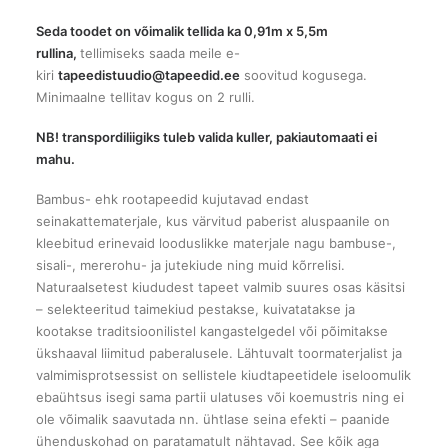
Seda toodet on võimalik tellida ka 0,91m x 5,5m
rullina,
tellimiseks saada meile e-
kiri
tapeedistuudio@tapeedid.ee
soovitud kogusega.
Minimaalne tellitav kogus on 2 rulli.
NB! transpordiliigiks tuleb valida kuller, pakiautomaati ei
mahu.
Bambus- ehk rootapeedid kujutavad endast
seinakattematerjale, kus värvitud paberist aluspaanile on
kleebitud erinevaid looduslikke materjale nagu bambuse-,
sisali-, mererohu- ja jutekiude ning muid kõrrelisi.
Naturaalsetest kiududest tapeet valmib suures osas käsitsi
– selekteeritud taimekiud pestakse, kuivatatakse ja
kootakse traditsioonilistel kangastelgedel või põimitakse
ükshaaval liimitud paberalusele. Lähtuvalt toormaterjalist ja
valmimisprotsessist on sellistele kiudtapeetidele iseloomulik
ebaühtsus isegi sama partii ulatuses või koemustris ning ei
ole võimalik saavutada nn. ühtlase seina efekti – paanide
ühenduskohad on paratamatult nähtavad. See kõik aga