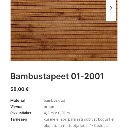
Bambustapeet 01-2001
58,00
€
Materjal
bambuskiud
Värvus
pruun
Pikkus/laius
4,3 m x 0,91 m
Tarneaeg
kui meie laos parajasti sobivat kogust ei
ole, siis tarne tootja laost 1-3 nädalat