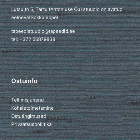
Lutsu tn 5, Tartu (Antoniuse Õu) stuudio on avatud
eelneval kokkuleppel
tapeedistuudio@tapeedid.ee
tel: +372 56879838
Ostuinfo
Tellimisjuhend
Kohaletoimetamine
Ostutingimused
Privaatsuspoliitika