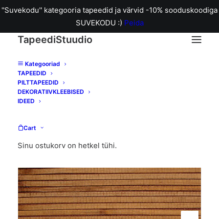
''Suvekodu'' kategooria tapeedid ja värvid -10% sooduskoodiga
SUVEKODU :)
Peida
TapeediStuudio
Kategooriad
TAPEEDID
Home
Bambustapeet 01-2001
PILTTAPEEDID
DEKORATIIVKLEEBISED
IDEED
Cart
Sinu ostukorv on hetkel tühi.