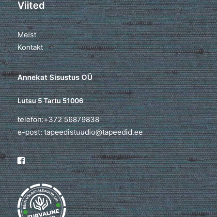
Viited
Meist
Kontakt
Annekat Sisustus OÜ
Lutsu 5 Tartu 51006
telefon:+372 56879838
e-post: tapeedistuudio@tapeedid.ee