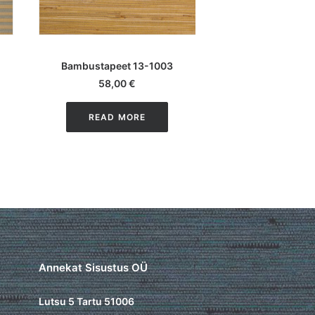
LISA KORVI
LOE EDA
Bambustapeet 13-1003
Bambustapeet
58,00
€
READ M
READ MORE
Annekat Sisustus OÜ
Lutsu 5 Tartu 51006