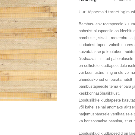
Uuri täpsemaid tarnetingimusi
Bambus- ehk rootapeedid kujutav
paberist aluspaanile on kleebitu
bambuse-, sisali-, mererohu- ja j
kiududest tapeet valmib suures 
kuivatatakse ja kootakse tradits
ükshaaval liimitud paberalusele.
on sellistele kiudtapeetidele is
või koemustris ning ei ole võima
ühenduskohad on paratamatult n
bambustapeedile tema eripära ja
keskkonnasõbralikkust.
Looduslikke kiudtapeete kasuta
või kahel seinal andmaks aktsen
harjumuspärasele vertikaalsele p
ka horisontaalse paanina, st et
Looduslikud kiudtapeedid on lai