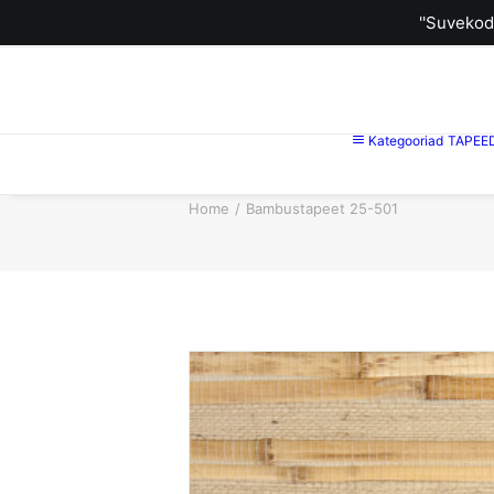
''Suvekod
Kategooriad
TAPEE
Home
Bambustapeet 25-501