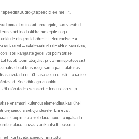
 tapeedistuudio@tapeedid.ee meililt.
ad endast seinakattematerjale, kus värvitud
d erinevaid looduslikke materjale nagu
utekiude ning muid kõrrelisi. Naturaalsetest
osas käsitsi – selekteeritud taimekiud pestakse,
ioonilistel kangastelgedel või põimitakse
 Lähtuvalt toormaterjalist ja valmimisprotsessist
eloomulik ebaühtsus isegi sama partii ulatuses
lik saavutada nn. ühtlase seina efekti – paanide
ähtavad. See kõik aga annabki
 võlu rõhutades seinakatte looduslikkust ja
takse enamasti kujunduselemendina kas ühel
ti ülejäänud sisekujundusele. Erinevalt
aani kleepimisele võib kiudtapeeti paigaldada
 bambusekiud jäävad vertikaalselt jooksma.
emad kui tavatatapeedid, mistõttu