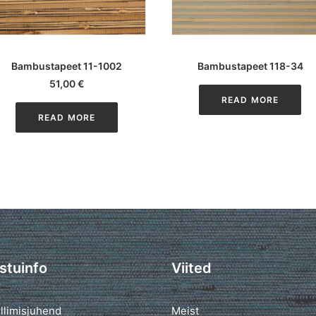
LISA KORVI
LOE EDASI
Bambustapeet 11-1002
Bambustapeet 118-34
51,00
€
READ MORE
READ MORE
stuinfo
Viited
llimisjuhend
Meist