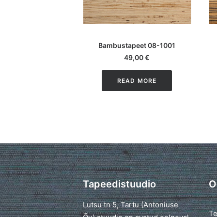
LISA KORVI
Bambustapeet 08-1001
49,00
€
READ MORE
Tapeedistuudio
O
Lutsu tn 5, Tartu (Antoniuse
Te