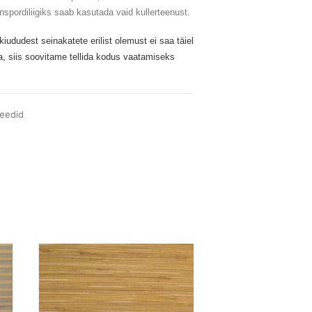
spordiliigiks saab kasutada vaid kullerteenust.
iududest seinakatete erilist olemust ei saa täiel
a, siis soovitame tellida kodus vaatamiseks
eedid