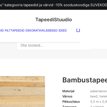
u'' kategooria tapeedid ja värvid -10% sooduskoodiga SUVEKOD
TapeediStuudio
DID
PILTTAPEEDID
DEKORATIIVKLEEBISED
IDEED
Sinu ostuk
tühi.
Otsi:
Bambustapee
Materjal
paberaluse
Värvus
beež, hele
Pikkus/laius
5,5 m x 0,
Tarneaeg
2 nädalat