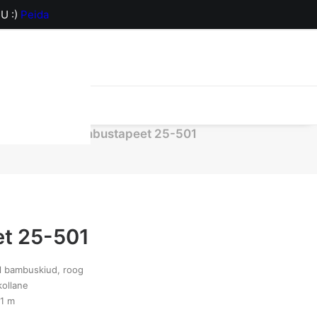
U :)
Peida
orv on hetkel
Bambustapeet 25-501
t 25-501
l bambuskiud, roog
kollane
91 m