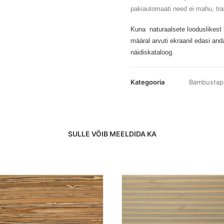
pakiautomaati need ei mahu, tran
Kuna naturaalsete looduslikest k
määral arvuti ekraanil edasi and
näidiskataloog.
Kategooria
Bambustap
SULLE VÕIB MEELDIDA KA