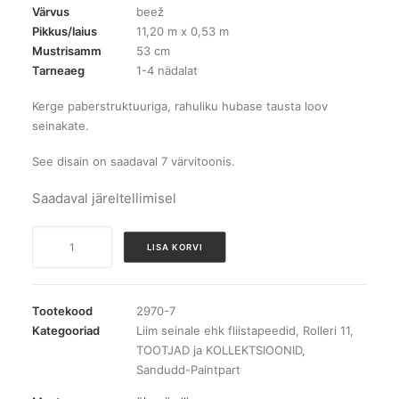
Värvus
beež
Pikkus/laius
11,20 m x 0,53 m
Mustrisamm
53 cm
Tarneaeg
1-4 nädalat
Kerge paberstruktuuriga, rahuliku hubase tausta loov
seinakate.
See disain on saadaval 7 värvitoonis.
Saadaval järeltellimisel
2970-
LISA KORVI
7
Rolleri
11
Tootekood
2970-7
tapeet
Kategooriad
Liim seinale ehk fliistapeedid
,
Rolleri 11
,
TOOTJAD ja KOLLEKTSIOONID
,
kogus
Sandudd-Paintpart