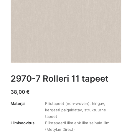
2970-7 Rolleri 11 tapeet
38,00
€
Materjal
Fliistapeet (non-woven), hingav,
kergesti paigaldatav, struktuurne
tapeet
Liimisoovitus
Fliistapeedi liim ehk liim seinale liim
(Metylan Direct)