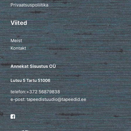
Privaatsuspoliitika
Viited
Meist
Kontakt
Annekat Sisustus OÜ
Lutsu 5 Tartu 51006
telefon:+372 56879838
e-post: tapeedistuudio@tapeedid.ee