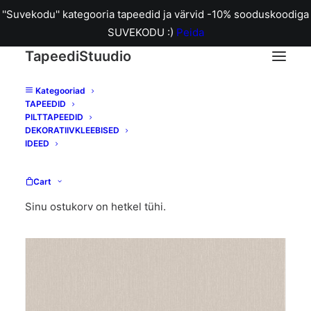
''Suvekodu'' kategooria tapeedid ja värvid -10% sooduskoodiga
SUVEKODU :)
Peida
TapeediStuudio
Kategooriad
TAPEEDID
Home
2970-7 Rolleri 11 tapeet
PILTTAPEEDID
DEKORATIIVKLEEBISED
IDEED
Cart
Sinu ostukorv on hetkel tühi.