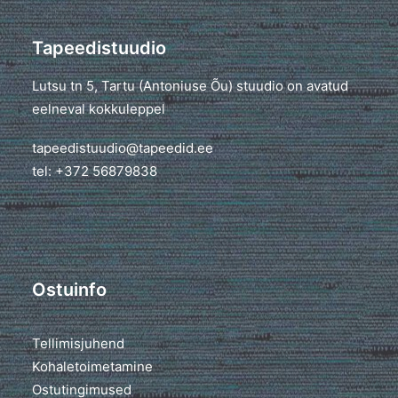
Tapeedistuudio
Lutsu tn 5, Tartu (Antoniuse Õu) stuudio on avatud
eelneval kokkuleppel
tapeedistuudio@tapeedid.ee
tel: +372 56879838
Ostuinfo
Tellimisjuhend
Kohaletoimetamine
Ostutingimused