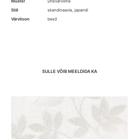
Muster
ühevärviline
Stiil
skandinaavia, japandi
Värvitoon
beež
SULLE VÕIB MEELDIDA KA