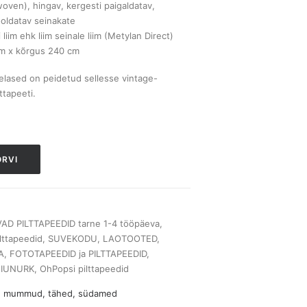
woven), hingav, kergesti paigaldatav,
ooldatav seinakate
 liim ehk liim seinale liim (Metylan Direct)
cm x kõrgus 240 cm
elased on peidetud sellesse vintage-
ttapeeti.
ORVI
D PILTTAPEEDID tarne 1-4 tööpäeva
,
lttapeedid
,
SUVEKODU
,
LAOTOOTED
,
A
,
FOTOTAPEEDID ja PILTTAPEEDID
,
EIUNURK
,
OhPopsi pilttapeedid
d, mummud, tähed, südamed