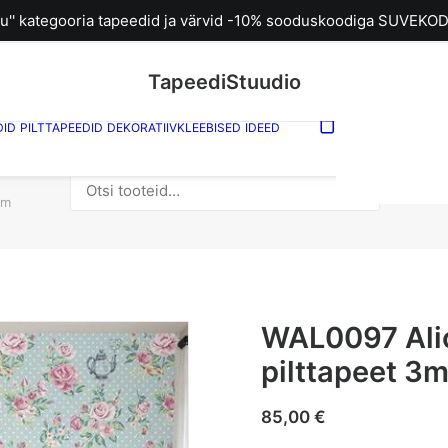
u'' kategooria tapeedid ja värvid -10% sooduskoodiga SUVEKOD
TapeediStuudio
DID
PILTTAPEEDID
DEKORATIIVKLEEBISED
IDEED
Sinu ostuk
tühi.
WA
Otsi:
4m
WAL0097 Alic
pilttapeet 3
85,00
€