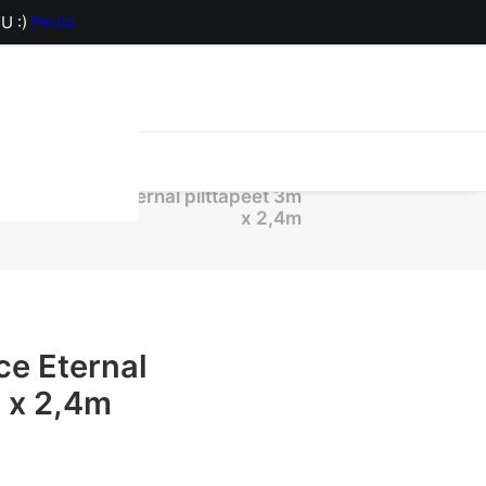
U :)
Peida
orv on hetkel
L0097 Alice Eternal pilttapeet 3m
x 2,4m
e Eternal
m x 2,4m