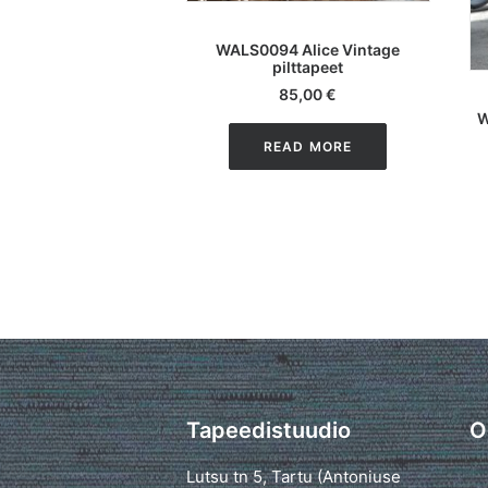
LISA KORVI
WALS0094 Alice Vintage
pilttapeet
85,00
€
W
READ MORE
Tapeedistuudio
O
Lutsu tn 5, Tartu (Antoniuse