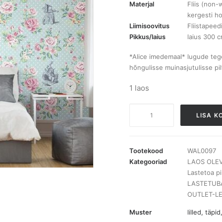
Materjal
Fliis (non-
kergesti h
Liimisoovitus
Fliistapeedi
Pikkus/laius
laius 300 
*Alice imedemaal* lugude teg
hõngulisse muinasjutulisse pil
1 laos
WAL0097
LISA K
Alice
Eternal
pilttapeet
Tootekood
WAL0097
3m
Kategooriad
LAOS OLEVA
Lastetoa pi
x
LASTETUB
2,4m
OUTLET-L
kogus
Muster
lilled
,
täpi