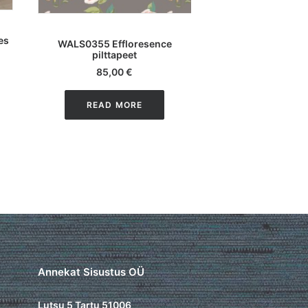
LISA KORVI
LISA KOR
es
WALS0355 Effloresence
WALS0356 Flowery
pilttapeet
3m
85,00
€
85,00
READ MORE
READ M
Annekat Sisustus OÜ
Lutsu 5 Tartu 51006