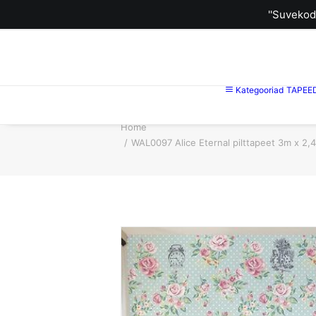
''Suvekod
Kategooriad
TAPEE
Home
WAL0097 Alice Eternal pilttapeet 3m x 2,