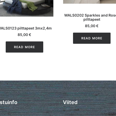
LISA KORVI
WALS0202 Sparkles and Ros
pilttapeet
LISA KORVI
85,00
€
ALS0123 pilttapeet 3mx2,4m
85,00
€
READ MORE
READ MORE
stuinfo
Viited