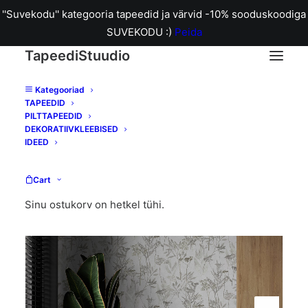
''Suvekodu'' kategooria tapeedid ja värvid -10% sooduskoodiga
SUVEKODU :)
Peida
TapeediStuudio
Kategooriad
TAPEEDID
Home
Tapeet SPF125059 Solstice Neutral
PILTTAPEEDID
DEKORATIIVKLEEBISED
IDEED
Cart
Sinu ostukorv on hetkel tühi.