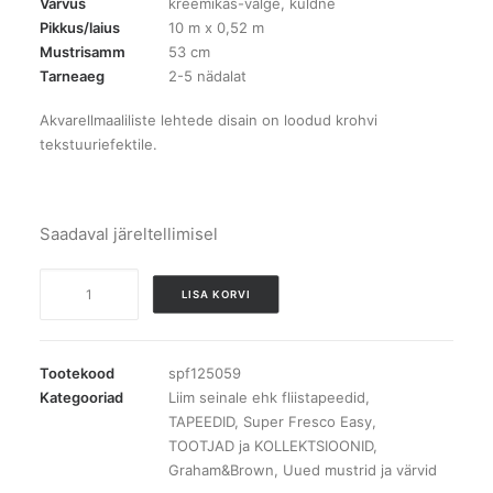
Värvus
kreemikas-valge, kuldne
Pikkus/laius
10 m x 0,52 m
Mustrisamm
53 cm
Tarneaeg
2-5 nädalat
Akvarellmaaliliste lehtede disain on loodud krohvi
tekstuuriefektile.
Saadaval järeltellimisel
Tapeet
LISA KORVI
SPF125059
Solstice
Neutral
Tootekood
spf125059
kogus
Kategooriad
Liim seinale ehk fliistapeedid
,
TAPEEDID
,
Super Fresco Easy
,
TOOTJAD ja KOLLEKTSIOONID
,
Graham&Brown
,
Uued mustrid ja värvid