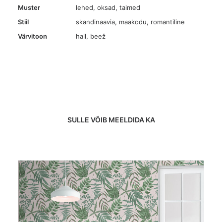
Muster
lehed, oksad, taimed
Stiil
skandinaavia, maakodu, romantiline
Värvitoon
hall
,
beež
SULLE VÕIB MEELDIDA KA