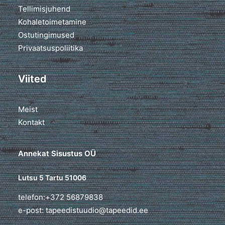
Tellimisjuhend
Kohaletoimetamine
Ostutingimused
Privaatsuspoliitika
Viited
Meist
Kontakt
Annekat Sisustus OÜ
Lutsu 5 Tartu 51006
telefon:+372 56879838
e-post: tapeedistuudio@tapeedid.ee