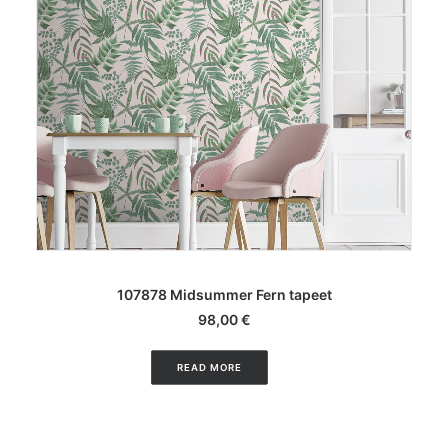
LISA KORVI
107878 Midsummer Fern tapeet
98,00
€
READ MORE