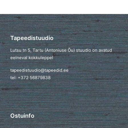
Tapeedistuudio
Lutsu tn 5, Tartu (Antoniuse Õu) stuudio on avatud
eelneval kokkuleppel
tapeedistuudio@tapeedid.ee
tel: +372 56879838
Ostuinfo