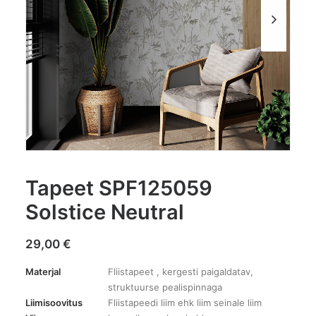
Tapeet SPF125059
Solstice Neutral
29,00
€
Materjal
Fliistapeet , kergesti paigaldatav,
struktuurse pealispinnaga
Liimisoovitus
Fliistapeedi liim ehk liim seinale liim