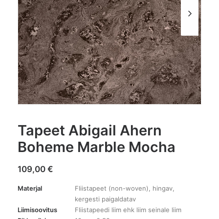
Tapeet Abigail Ahern
Boheme Marble Mocha
109,00
€
Materjal
Fliistapeet (non-woven), hingav,
kergesti paigaldatav
Liimisoovitus
Fliistapeedi liim ehk liim seinale liim