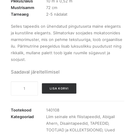
Pikkus/laius
10 m x 0,52 m
Mustrisamm
72 cm
Tarneaeg
2-5 nädalat
Selles tapeedis on ühendatud pingutuseta maine elegants
ja kunstiline elegants. Silmatorkav soojades mokatoonides
marmorimuster, mis on pehme tekstuuriga, loob orgaanilise
ilu. Pärlmutrine peegeldus lisab luksuslikku puudutust ning
rikkalik, mullane palett toob igale ruumile sügavust ja
soojust.
Saadaval järeltellimisel
Tapeet
LISA KORVI
Abigail
Ahern
Boheme
Tootekood
140108
Marble
Kategooriad
Liim seinale ehk fliistapeedid
,
Abigail
Ahern
,
Disaintapeedid
,
TAPEEDID
,
Mocha
TOOTJAD ja KOLLEKTSIOONID
,
Uued
kogus