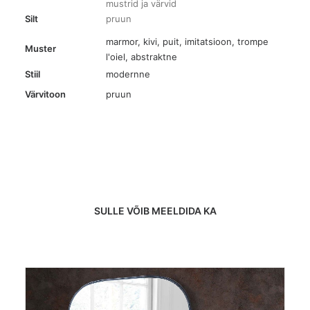
mustrid ja värvid
Silt
pruun
marmor, kivi, puit, imitatsioon, trompe
Muster
l'oiel
,
abstraktne
Stiil
modernne
Värvitoon
pruun
SULLE VÕIB MEELDIDA KA