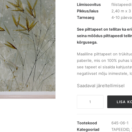
Liimisoovitus
fliistapeedi
Pikkus/laius
2,40 m x 3
Tarneaeg
4-10 päeva
See pilttapeet on tellitav ka 
seina mõõdus pilttapeedi tellim
kõrgusega.
Maaliline pilttapeet on trükit
paberile, mis on 100% puhas la
see tapeet ei sisalda kahjusta
negatiivset mõju inimestele, 
Saadaval järeltellimisel
R19173
LISA K
Golden
Grain
pilttapeet
Tootekood
645-06-1
kogus
Kategooriad
TAPEEDID
,