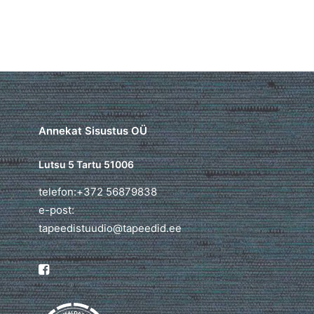
Annekat Sisustus OÜ
Lutsu 5 Tartu 51006
telefon:+372 56879838
e-post:
tapeedistuudio@tapeedid.ee