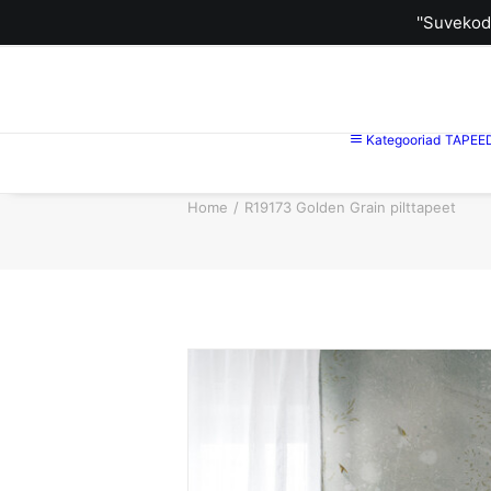
''Suvekod
Kategooriad
TAPEE
Home
R19173 Golden Grain pilttapeet