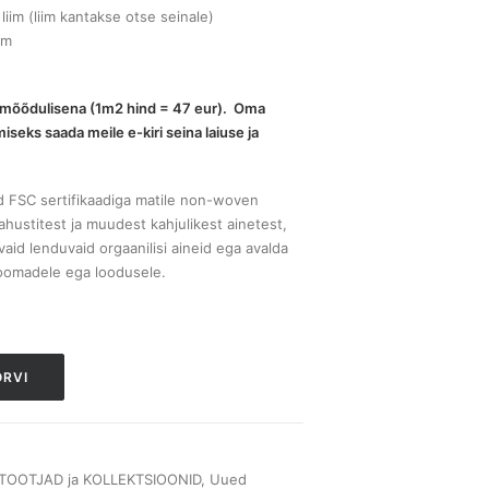
 liim (liim kantakse otse seinale)
 m
erimõõdulisena (1m2 hind = 47 eur). Oma
iseks saada meile e-kiri seina laiuse ja
ud FSC sertifikaadiga matile non-woven
hustitest ja muudest kahjulikest ainetest,
vaid lenduvaid orgaanilisi aineid ega avalda
loomadele ega loodusele.
ORVI
TOOTJAD ja KOLLEKTSIOONID
,
Uued