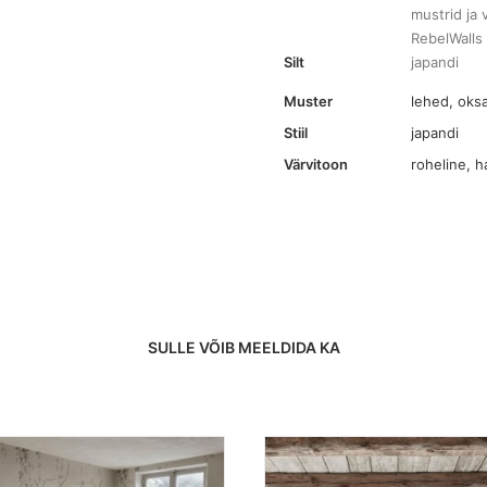
mustrid ja 
RebelWalls
Silt
japandi
Muster
lehed, oks
Stiil
japandi
Värvitoon
roheline
,
ha
SULLE VÕIB MEELDIDA KA