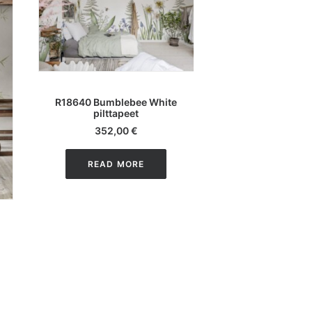
LISA KORVI
LISA KOR
R18640 Bumblebee White
R18641 Bumble
pilttapeet
pilttape
352,00
€
352,00
READ MORE
READ M