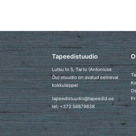
Tapeedistuudio
O
Lutsu tn 5, Tartu (Antoniuse
Te
Õu) stuudio on avatud eelneval
Ko
kokkuleppel
Os
tapeedistuudio@tapeedid.ee
Pr
tel: +372 56879838