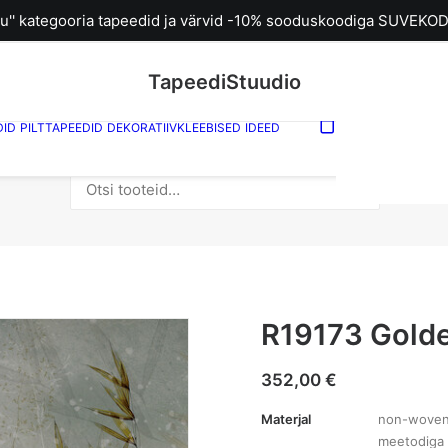
u'' kategooria tapeedid ja värvid -10% sooduskoodiga SUVEKOD
TapeediStuudio
DID
PILTTAPEEDID
DEKORATIIVKLEEBISED
IDEED
Sinu ostuk
tühi.
Otsi:
R19173 Golde
352,00
€
Materjal
non-woven (f
meetodiga