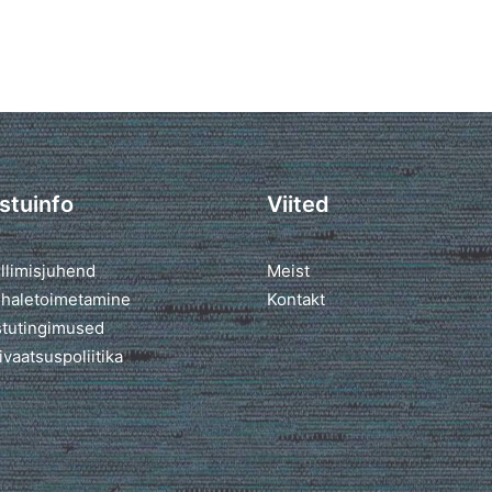
stuinfo
Viited
llimisjuhend
Meist
haletoimetamine
Kontakt
tutingimused
ivaatsuspoliitika