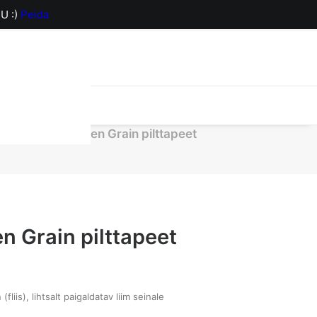
U :)
Peida
orv on hetkel
R19173 Golden Grain pilttapeet
n Grain pilttapeet
liis), lihtsalt paigaldatav liim seinale