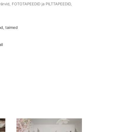
värvid
,
FOTOTAPEEDID ja PILTTAPEEDID
,
ad, taimed
ll