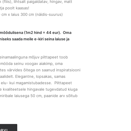
fliis), lihtsalt paigaldatav, hingav, matt
tja poolt kaasas!
 cm x laius 300 cm (näidis-suurus)
erimõõdulisena (1m2 hind = 44 eur). Oma
iseks saada meile e-kiri seina laiuse ja
 seinamaalinguna mõjuv pilttapeet toob
ik mööda seinu voogav aiakimp, oma
tes värvides õitega on saanud inspiratsiooni
aalidelt. Elegantne, lopsakas, samas
i elu- kui magamistubadesse. Pilttapeet
e kvaliteetsele hingavale tugevdatud kiuga
aniribale laiusega 50 cm, paanide arv sõltub
ORVI