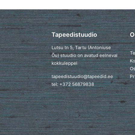
Tapeedistuudio
O
Lutsu tn 5, Tartu (Antoniuse
Te
Õu) stuudio on avatud eelneval
Ko
kokkuleppel
Os
tapeedistuudio@tapeedid.ee
Pr
tel: +372 56879838