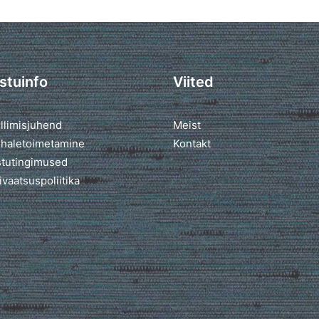
stuinfo
Viited
llimisjuhend
Meist
haletoimetamine
Kontakt
tutingimused
ivaatsuspoliitika