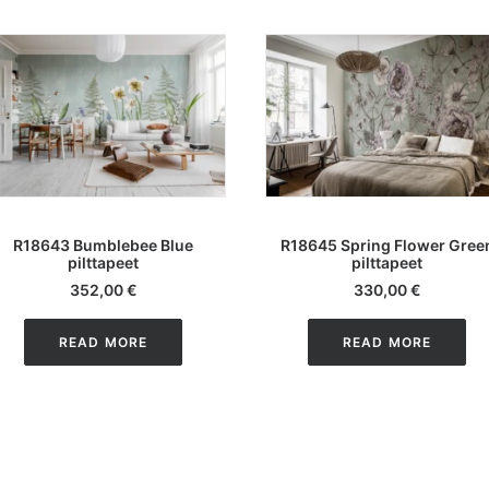
LISA KORVI
LISA KORVI
R18643 Bumblebee Blue
R18645 Spring Flower Gree
pilttapeet
pilttapeet
352,00
€
330,00
€
READ MORE
READ MORE