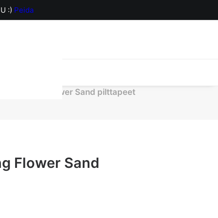
U :)
Peida
orv on hetkel
648 Spring Flower Sand pilttapeet
ng Flower Sand