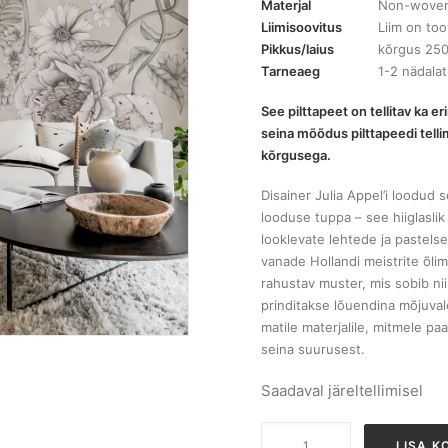
Materjal
Non-woven (
Liimisoovitus
Liim on too
Pikkus/laius
kõrgus 250
Tarneaeg
1-2 nädalat
See pilttapeet on tellitav ka 
seina mõõdus pilttapeedi tellim
kõrgusega.
Disainer Julia Appel’i loodud
looduse tuppa – see hiiglasl
looklevate lehtede ja pastelse
vanade Hollandi meistrite õlim
rahustav muster, mis sobib ni
prinditakse lõuendina mõjuval
matile materjalile, mitmele pa
seina suurusest.
Saadaval järeltellimisel
R18648
LISA K