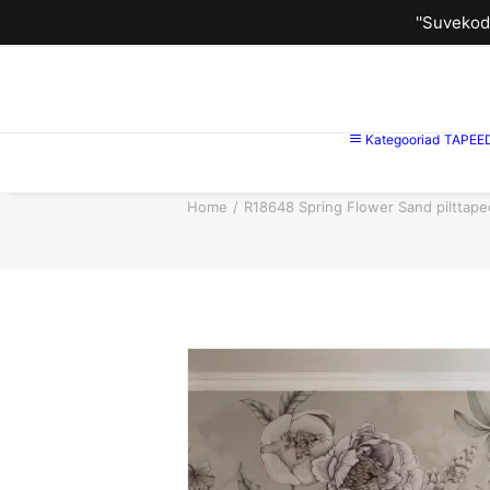
''Suvekod
Kategooriad
TAPEE
Home
R18648 Spring Flower Sand pilttape