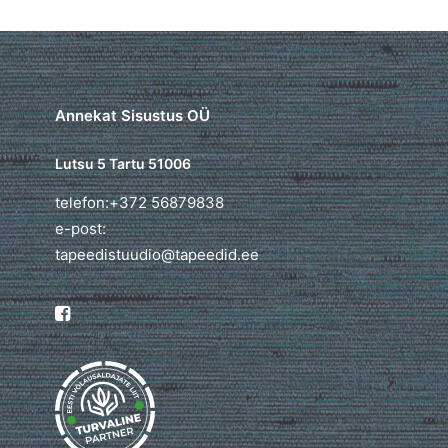
Annekat Sisustus OÜ
Lutsu 5 Tartu 51006
telefon:+372 56879838
e-post:
tapeedistuudio@tapeedid.ee