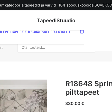
u'' kategooria tapeedid ja värvid -10% sooduskoodiga SUVEKOD
TapeediStuudio
DID
PILTTAPEEDID
DEKORATIIVKLEEBISED
IDEED
Sinu ostuk
tühi.
Otsi:
R18
et
R18648 Spri
pilttapeet
330,00
€