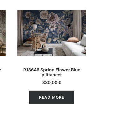
LISA KORVI
LISA KOR
n
R18646 Spring Flower Blue
R18647 Spring F
pilttapeet
pilttape
330,00
€
352,00
READ MORE
READ M