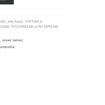
edid
,
Julia Appel
,
TOOTJAD ja
OONID
,
FOTOTAPEEDID ja PILTTAPEEDID
,
, oksad, taimed
omantiline