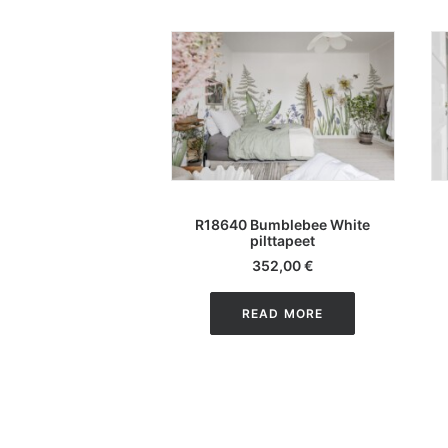
LISA KORVI
R18640 Bumblebee White
pilttapeet
352,00
€
READ MORE