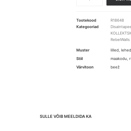
Spring
Flower
Sand
Tootekood
R18648
pilttapeet
Kategooriad
Disaintape
KOLLEKTSI
kogus
RebelWalls
Muster
lilled
,
lehed
Stiil
maakodu, r
Värvitoon
beež
SULLE VÕIB MEELDIDA KA