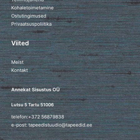
Kohaletoimetamine
Ostutingimused
Privaatsuspoliitika
Viited
Meist
Kontakt
Annekat Sisustus OÜ
Lutsu 5 Tartu 51006
telefon:+372 56879838
e-post: tapeedistuudio@tapeedid.ee