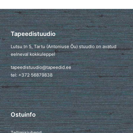
Tapeedistuudio
Lutsu tn 5, Tartu (Antoniuse Õu) stuudio on avatud
eelneval kokkuleppel
tapeedistuudio@tapeedid.ee
tel: +372 56879838
Ostuinfo
Tellimisjuhend