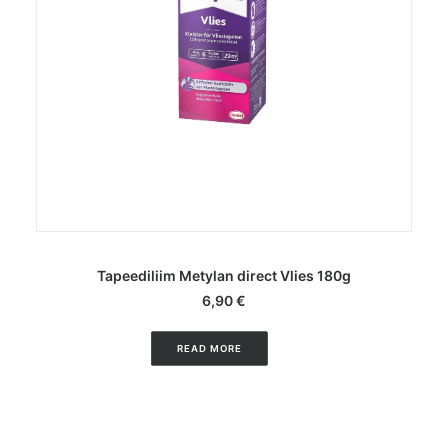
LISA KORVI
Tapeediliim Metylan direct Vlies 180g
6,90
€
READ MORE