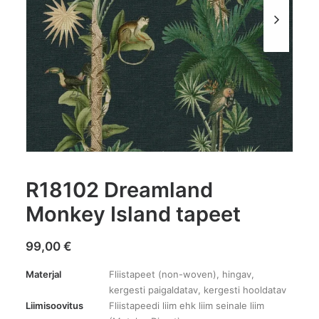
R18102 Dreamland
Monkey Island tapeet
99,00
€
Materjal
Fliistapeet (non-woven), hingav,
kergesti paigaldatav, kergesti hooldatav
Liimisoovitus
Fliistapeedi liim ehk liim seinale liim