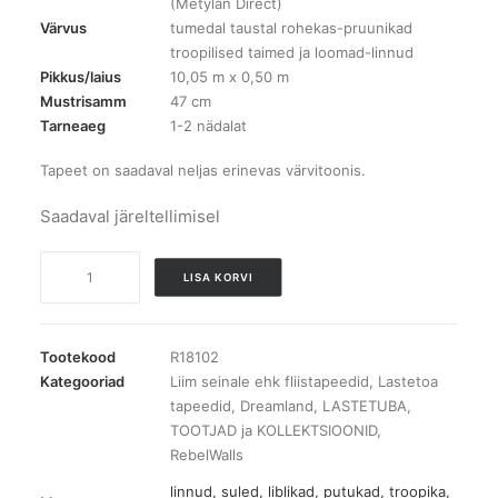
(Metylan Direct)
Värvus
tumedal taustal rohekas-pruunikad
troopilised taimed ja loomad-linnud
Pikkus/laius
10,05 m x 0,50 m
Mustrisamm
47 cm
Tarneaeg
1-2 nädalat
Tapeet on saadaval neljas erinevas värvitoonis.
Saadaval järeltellimisel
R18102
LISA KORVI
Dreamland
Monkey
Island
Tootekood
R18102
tapeet
Kategooriad
Liim seinale ehk fliistapeedid
,
Lastetoa
tapeedid
,
Dreamland
,
LASTETUBA
,
kogus
TOOTJAD ja KOLLEKTSIOONID
,
RebelWalls
linnud, suled, liblikad, putukad
,
troopika
,