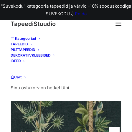
''Suvekodu'' kategooria tapeedid ja värvid -10% sooduskoodiga
SUVEKODU :)
Peida
TapeediStuudio
Kategooriad
TAPEEDID
Home
R18102 Dreamland Monkey Island tapeet
PILTTAPEEDID
DEKORATIIVKLEEBISED
IDEED
Cart
Sinu ostukorv on hetkel tühi.