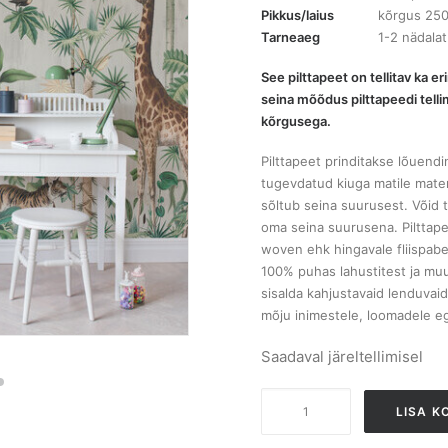
Pikkus/laius
kõrgus 250
Tarneaeg
1-2 nädalat
See pilttapeet on tellitav ka 
seina mõõdus pilttapeedi tellim
kõrgusega.
Pilttapeet prinditakse lõuendi
tugevdatud kiuga matile materj
sõltub seina suurusest. Võid t
oma seina suurusena. Pilttape
woven ehk hingavale fliispabe
100% puhas lahustitest ja muu
sisalda kahjustavaid lenduvaid
mõju inimestele, loomadele e
Saadaval järeltellimisel
R16791
LISA K
Giraffes