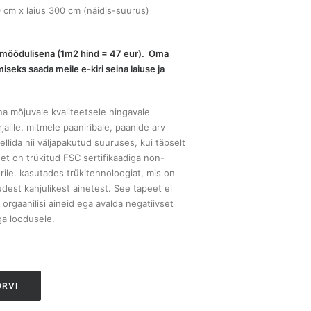
 cm x laius 300 cm (näidis-suurus)
erimõõdulisena (1m2 hind = 47 eur). Oma
iseks saada meile e-kiri seina laiuse ja
na mõjuvale kvaliteetsele hingavale
alile, mitmele paaniribale, paanide arv
ellida nii väljapakutud suuruses, kui täpselt
et on trükitud FSC sertifikaadiga non-
rile. kasutades trükitehnoloogiat, mis on
dest kahjulikest ainetest. See tapeet ei
 orgaanilisi aineid ega avalda negatiivset
ga loodusele.
ORVI