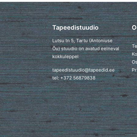
Tapeedistuudio
O
Lutsu tn 5, Tartu (Antoniuse
Te
Õu) stuudio on avatud eelneval
Ko
kokkuleppel
Os
tapeedistuudio@tapeedid.ee
Pr
tel: +372 56879838