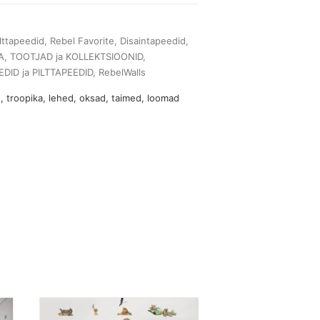
lttapeedid
,
Rebel Favorite
,
Disaintapeedid
,
A
,
TOOTJAD ja KOLLEKTSIOONID
,
DID ja PILTTAPEEDID
,
RebelWalls
d
,
troopika
,
lehed, oksad, taimed
,
loomad