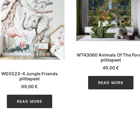
LISA KORVI
WT43060 Animals Of The For
pilttapeet
LOE EDASI
49,00
€
WG5523-4 Jungle Friends
pilttapeet
READ MORE
69,00
€
READ MORE