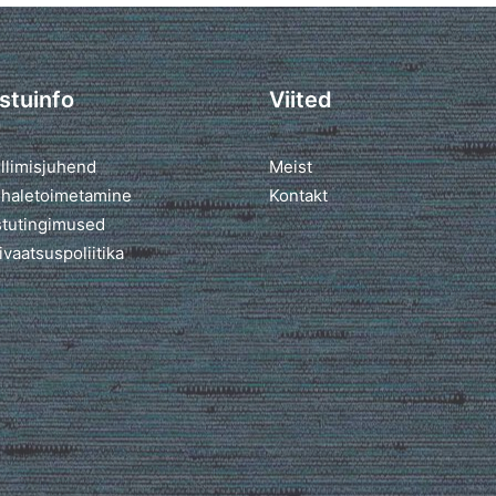
stuinfo
Viited
llimisjuhend
Meist
haletoimetamine
Kontakt
tutingimused
ivaatsuspoliitika