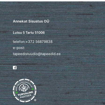
Annekat Sisustus OÜ
Lutsu 5 Tartu 51006
telefon:+372 56879838
e-post:
tapeedistuudio@tapeedid.ee
®