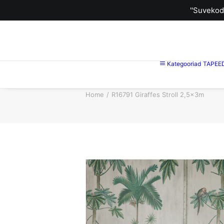
''Suvekod
Kategooriad
TAPEE
Home
R16791 Giraffes Stroll 2,5x3m