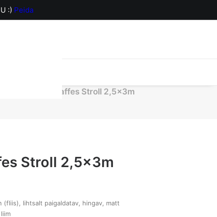
U :)
Peida
orv on hetkel
R16791 Giraffes Stroll 2,5x3m
fes Stroll 2,5x3m
fliis), lihtsalt paigaldatav, hingav, matt
liim