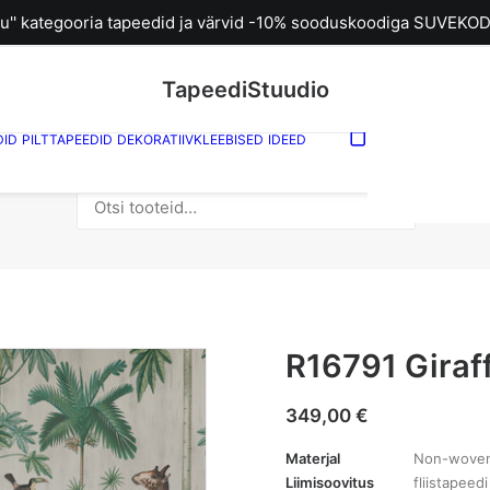
u'' kategooria tapeedid ja värvid -10% sooduskoodiga SUVEKOD
TapeediStuudio
DID
PILTTAPEEDID
DEKORATIIVKLEEBISED
IDEED
Sinu ostuk
tühi.
Otsi:
R16791 Giraf
349,00
€
Materjal
Non-woven (
Liimisoovitus
fliistapeedi 