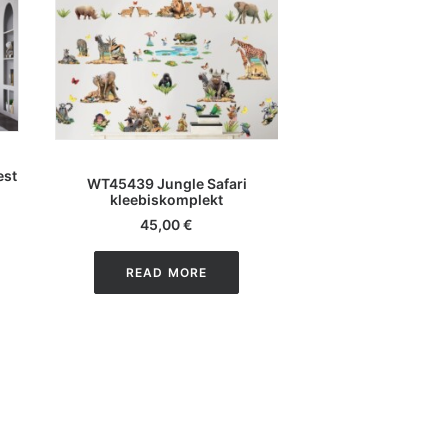
LISA KOR
LISA KORVI
est
WT46481 Jungle
WT45439 Jungle Safari
pilttape
kleebiskomplekt
49,00
45,00
€
READ M
READ MORE