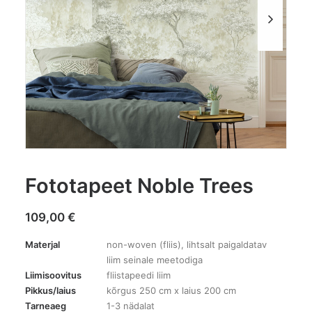
Fototapeet Noble Trees
109,00
€
Materjal
non-woven (fliis), lihtsalt paigaldatav
liim seinale meetodiga
Liimisoovitus
fliistapeedi liim
Pikkus/laius
kõrgus 250 cm x laius 200 cm
Tarneaeg
1-3 nädalat