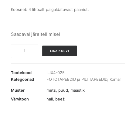
Koosneb 4 lihtsalt paigaldatavast paanist.
Saadaval järeltellimisel
Fototapeet
LISA KORVI
Noble
Trees
kogus
Tootekood
LJX4-025
Kategooriad
FOTOTAPEEDID ja PILTTAPEEDID
,
Komar
Muster
mets, puud
,
maastik
Värvitoon
hall
,
beež