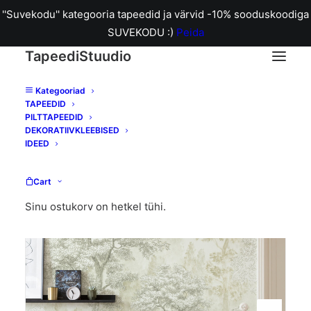
''Suvekodu'' kategooria tapeedid ja värvid -10% sooduskoodiga
SUVEKODU :)
Peida
TapeediStuudio
Kategooriad
TAPEEDID
Home
Fototapeet Noble Trees
PILTTAPEEDID
DEKORATIIVKLEEBISED
IDEED
Cart
Sinu ostukorv on hetkel tühi.