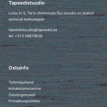
Tapeedistuudio
Lutsu tn 5, Tartu (Antoniuse Õu) stuudio on avatud
eelneval kokkuleppel
tapeedistuudio@tapeedid.ee
tel: +372 56879838
Ostuinfo
Tellimisjuhend
Kohaletoimetamine
Ostutingimused
Privaatsuspoliitika