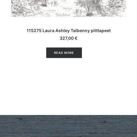
LISA KORVI
154MW Engraved Landscape Gold Metallic White
pilttapeet
508,00
€
READ MORE