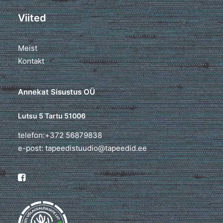
Viited
Meist
Kontakt
Annekat Sisustus OÜ
Lutsu 5 Tartu 51006
telefon:+372 56879838
e-post: tapeedistuudio@tapeedid.ee