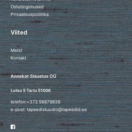
Ostutingimused
Privaatsuspoliitika
Viited
Meist
Kontakt
Annekat Sisustus OÜ
Lutsu 5 Tartu 51006
telefon:+372 56879838
e-post: tapeedistuudio@tapeedid.ee