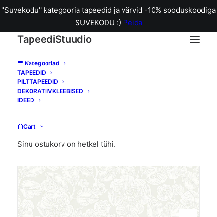
''Suvekodu'' kategooria tapeedid ja värvid -10% sooduskoodiga
SUVEKODU :)
Peida
TapeediStuudio
Kategooriad
TAPEEDID
Home
B8616 Borosan 21 pabertapeet
PILTTAPEEDID
DEKORATIIVKLEEBISED
IDEED
Cart
Sinu ostukorv on hetkel tühi.