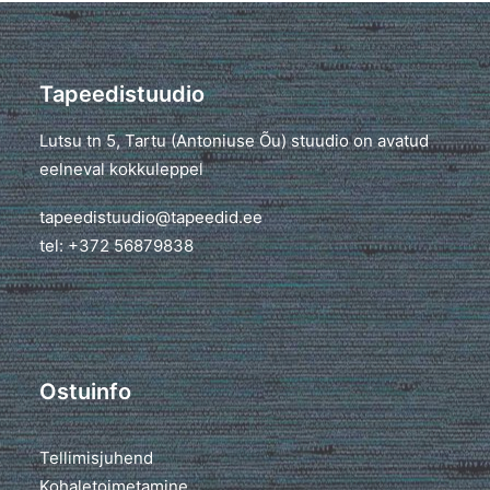
Tapeedistuudio
Lutsu tn 5, Tartu (Antoniuse Õu) stuudio on avatud
eelneval kokkuleppel
tapeedistuudio@tapeedid.ee
tel: +372 56879838
Ostuinfo
Tellimisjuhend
Kohaletoimetamine