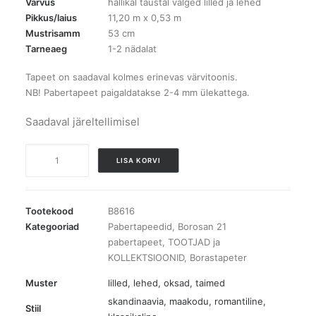
Värvus
hallikal taustal valged lilled ja lehed
Pikkus/laius
11,20 m x 0,53 m
Mustrisamm
53 cm
Tarneaeg
1-2 nädalat
Tapeet on saadaval kolmes erinevas värvitoonis.
NB! Pabertapeet paigaldatakse 2-4 mm ülekattega.
Saadaval järeltellimisel
B8616
LISA KORVI
Borosan
21
pabertapeet
Tootekood
B8616
kogus
Kategooriad
Pabertapeedid
,
Borosan 21
pabertapeet
,
TOOTJAD ja
KOLLEKTSIOONID
,
Borastapeter
Muster
lilled
,
lehed, oksad, taimed
skandinaavia, maakodu, romantiline,
Stiil