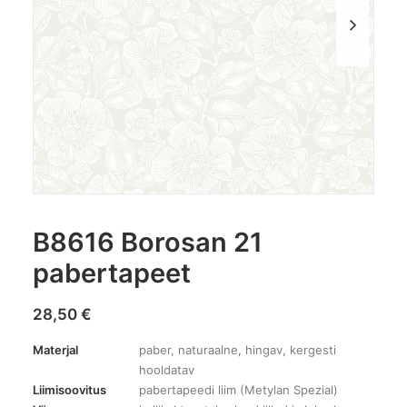
B8616 Borosan 21
pabertapeet
28,50
€
Materjal
paber, naturaalne, hingav, kergesti
hooldatav
Liimisoovitus
pabertapeedi liim (Metylan Spezial)