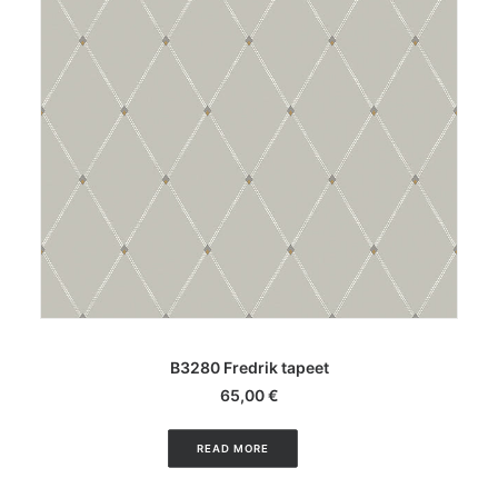
LISA KORVI
B3280 Fredrik tapeet
65,00
€
READ MORE