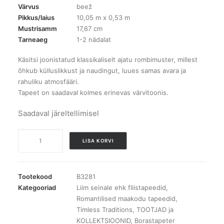
Värvus
beež
Pikkus/laius
10,05 m x 0,53 m
Mustrisamm
17,67 cm
Tarneaeg
1-2 nädalat
Käsitsi joonistatud klassikaliselt ajatu rombimuster, millest
õhkub külluslikkust ja naudingut, luues samas avara ja
rahuliku atmosfääri.
Tapeet on saadaval kolmes erinevas värvitoonis.
Saadaval järeltellimisel
B3281
LISA KORVI
Fredrik
tapeet
kogus
Tootekood
B3281
Kategooriad
Liim seinale ehk fliistapeedid
,
Romantilised maakodu tapeedid
,
Timless Traditions
,
TOOTJAD ja
KOLLEKTSIOONID
,
Borastapeter