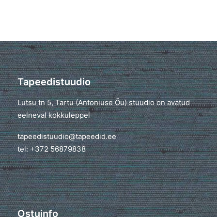
Tapeedistuudio
Lutsu tn 5, Tartu (Antoniuse Õu) stuudio on avatud
eelneval kokkuleppel
tapeedistuudio@tapeedid.ee
tel: +372 56879838
Ostuinfo