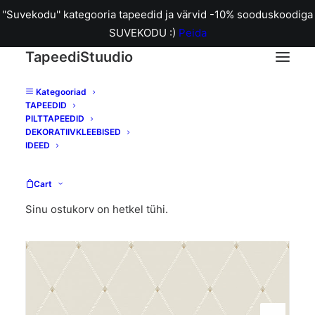
''Suvekodu'' kategooria tapeedid ja värvid -10% sooduskoodiga
SUVEKODU :)
Peida
TapeediStuudio
Kategooriad
TAPEEDID
Home
B3281 Fredrik tapeet
PILTTAPEEDID
DEKORATIIVKLEEBISED
IDEED
Cart
Sinu ostukorv on hetkel tühi.