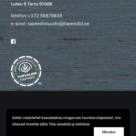
Lutsu 5 Tartu 51006
telefon:+372 56879838
e-post: tapeedistuudio@tapeedid.ee
®
© 2026 TapeediStuudio. All rights reserved
Sellel veebilehel kasutatakse mugavuse huvides küpsiseid, mis
aitavad meelde jätta Teie seadeid ja eelistusi.
Nõustun