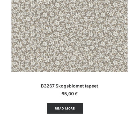
LISA KORVI
B3267 Skogsblomet tapeet
65,00
€
READ MORE