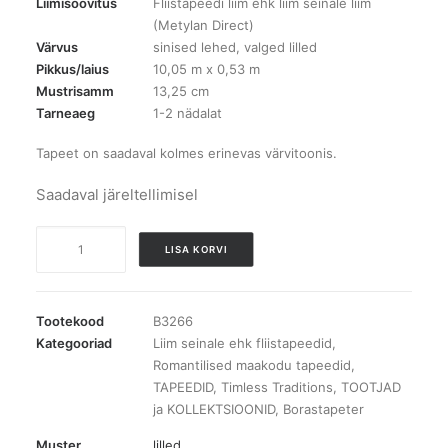
Liimisoovitus
Fliistapeedi liim ehk liim seinale liim
(Metylan Direct)
Värvus
sinised lehed, valged lilled
Pikkus/laius
10,05 m x 0,53 m
Mustrisamm
13,25 cm
Tarneaeg
1-2 nädalat
Tapeet on saadaval kolmes erinevas värvitoonis.
Saadaval järeltellimisel
B3266
LISA KORVI
Skogsblomst
tapeet
kogus
Tootekood
B3266
Kategooriad
Liim seinale ehk fliistapeedid
,
Romantilised maakodu tapeedid
,
TAPEEDID
,
Timless Traditions
,
TOOTJAD
ja KOLLEKTSIOONID
,
Borastapeter
Muster
lilled