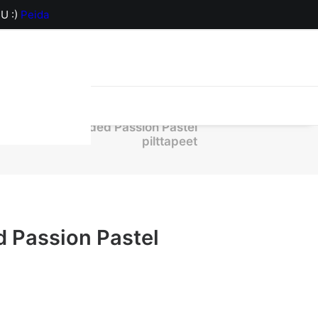
U :)
Peida
orv on hetkel
623-16 Faded Passion Pastel
pilttapeet
 Passion Pastel