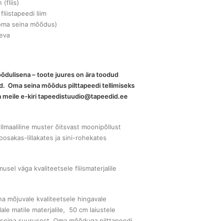
(fliis)
 fliistapeedi liim
i oma seina mõõdus)
eva
mõõdulisena – toote juures on ära toodud
nd. Oma seina mõõdus pilttapeedi tellimiseks
a meile e-kiri tapeedistuudio@tapeedid.ee
llmaaliline muster õitsvast moonipõllust
oosakas-lillakates ja sini-rohekates
musel väga kvaliteetsele fliismaterjalile
na mõjuvale kvaliteetsele hingavale
le matile materjalile, 50 cm laiustele
b seina suurusest. Oma mõõduga pilttapeedi