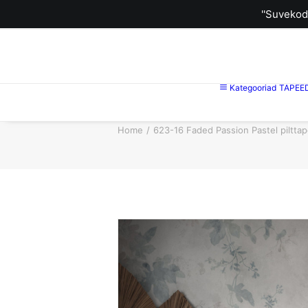
''Suvekod
Kategooriad
TAPEE
Home
623-16 Faded Passion Pastel piltta