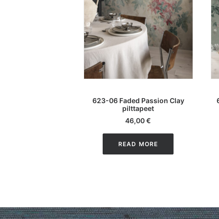
LISA KORVI
623-06 Faded Passion Clay
pilttapeet
46,00
€
READ MORE