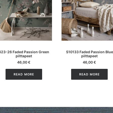
LISA KORVI
LISA KORVI
623-26 Faded Passion Green
S10133 Faded Passion Blue
pilttapeet
pilttapeet
46,00
€
46,00
€
READ MORE
READ MORE