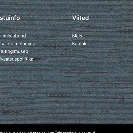
stuinfo
Viited
llimisjuhend
Meist
haletoimetamine
Kontakt
tutingimused
ivaatsuspoliitika
seid, mis aitavad meelde jätta Teie seadeid ja eelistusi.