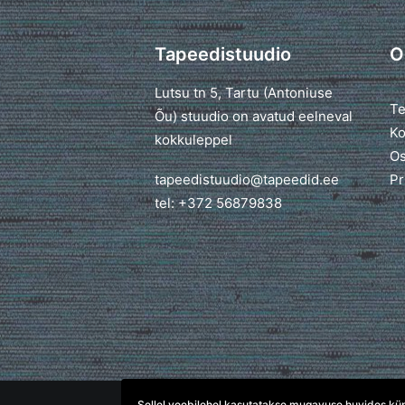
Tapeedistuudio
O
Lutsu tn 5, Tartu (Antoniuse
Te
Õu) stuudio on avatud eelneval
Ko
kokkuleppel
Os
tapeedistuudio@tapeedid.ee
Pr
tel: +372 56879838
Sellel veebilehel kasutatakse mugavuse huvides küpsi