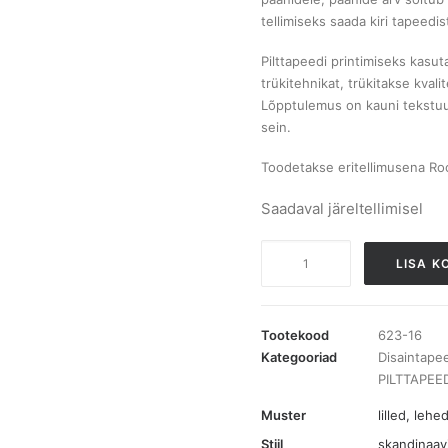
tellimiseks saada kiri tapeedi
Pilttapeedi printimiseks kasut
trükitehnikat, trükitakse kvali
Lõpptulemus on kauni tekstuur
sein.
Toodetakse eritellimusena Roo
Saadaval järeltellimisel
623-
LISA K
16
Faded
Passion
Tootekood
623-16
Pastel
Kategooriad
Disaintape
PILTTAPEE
pilttapeet
kogus
Muster
lilled
,
lehed
Stiil
skandinaavi