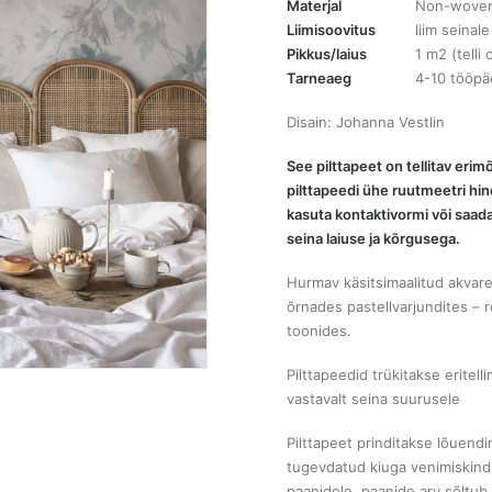
Materjal
Non-woven 
Liimisoovitus
liim seinale
Pikkus/laius
1 m2 (tell
Tarneaeg
4-10 tööpä
Disain: Johanna Vestlin
See pilttapeet on tellitav eri
pilttapeedi ühe ruutmeetri hi
kasuta kontaktivormi või saad
seina laiuse ja kõrgusega.
Hurmav käsitsimaalitud akvare
õrnades pastellvarjundites – r
toonides.
Pilttapeedid trükitakse eritelli
vastavalt seina suurusele
Pilttapeet prinditakse lõuendi
tugevdatud kiuga venimiskindla
paanidele, paanide arv sõltu