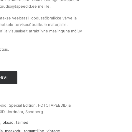
stuudio@tapeedid.ee meilile.
atakse veebaasil loodussõbralikke värve ja
teetsele tervisesõbralikule materjalile.
i ja visuaalselt atraktiivne maalinguna mõjuv
tsis.
ORVI
edid
,
Special Edition
,
FOTOTAPEEDID ja
DID
,
Jordnära
,
Sandberg
, oksad, taimed
a, maakodu, romantiline, vintage