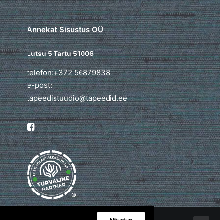
Annekat Sisustus OÜ
Lutsu 5 Tartu 51006
telefon:+372 56879838
e-post:
tapeedistuudio@tapeedid.ee
®
Nõustun