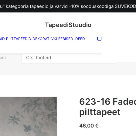
u'' kategooria tapeedid ja värvid -10% sooduskoodiga SUVEKOD
TapeediStuudio
DID
PILTTAPEEDID
DEKORATIIVKLEEBISED
IDEED
Sinu ostuk
tühi.
Otsi:
peet
623-16 Faded
pilttapeet
46,00
€