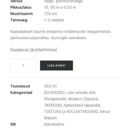
Värvus
valge, pärlmutterläige
Pikkus/laius
10, 05 m x 0,53 m
Mustrisamm
17,6 cm
Tarneaeg
1-2 nädalat
Klassikaliselt kaunis elitaarne rombimuster elegantsetes
pärlmuttervarjundites. Kuninglik seinakate.
Saadaval järeltellimisel
353-
LISA KORVI
01
Modern
Classics
Tootekood
353-01
tapeet
Kategooriad
SUVEKODU
,
Liim seinale ehk
fliistapeedid
,
Modern Classics
,
kogus
TAPEEDID
,
Ajaloolised tapeedid
,
TOOTJAD ja KOLLEKTSIOONID
,
Decor
Maison
Silt
klassikaline