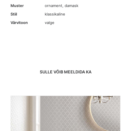
Muster
ornament, damask
Stiil
klassikaline
Värvitoon
valge
SULLE VÕIB MEELDIDA KA