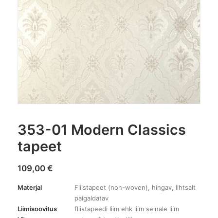
353-01 Modern Classics
tapeet
109,00
€
Materjal
Fliistapeet (non-woven), hingav, lihtsalt
paigaldatav
Liimisoovitus
fliistapeedi liim ehk liim seinale liim