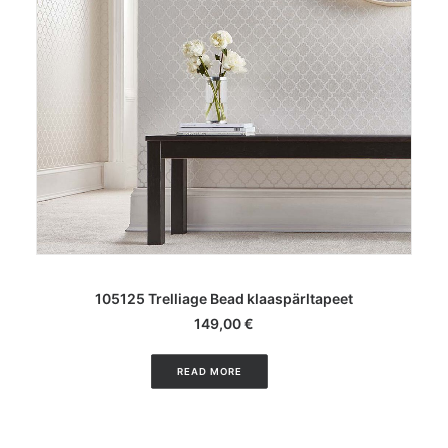
LISA KORVI
105125 Trelliage Bead klaaspärltapeet
149,00
€
READ MORE