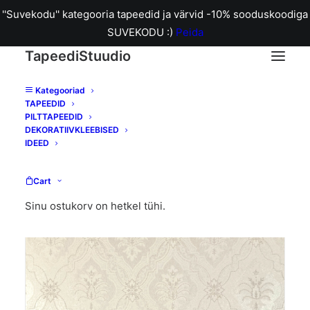
''Suvekodu'' kategooria tapeedid ja värvid -10% sooduskoodiga
SUVEKODU :)
Peida
TapeediStuudio
Kategooriad
TAPEEDID
Home
353-01 Modern Classics tapeet
PILTTAPEEDID
DEKORATIIVKLEEBISED
IDEED
Cart
Sinu ostukorv on hetkel tühi.