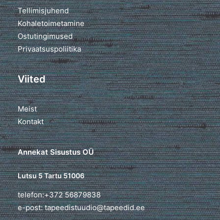
Tellimisjuhend
Kohaletoimetamine
Ostutingimused
Privaatsuspoliitika
Viited
Meist
Kontakt
Annekat Sisustus OÜ
Lutsu 5 Tartu 51006
telefon:+372 56879838
e-post: tapeedistuudio@tapeedid.ee