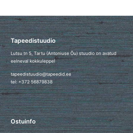
Tapeedistuudio
Lutsu tn 5, Tartu (Antoniuse Õu) stuudio on avatud
eelneval kokkuleppel
tapeedistuudio@tapeedid.ee
tel: +372 56879838
Ostuinfo