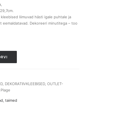
,
 29,7cm.
d kleebised liimuvad hästi igale puhtale ja
salt eemaldatavad. Dekoreeri minutitega – too
ORVI
D
,
DEKORATIIVKLEEBISED
,
OUTLET-
,
Plage
ad, taimed