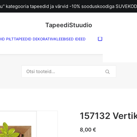
u'' kategooria tapeedid ja värvid -10% sooduskoodiga SUVEKOD
TapeediStuudio
DID
PILTTAPEEDID
DEKORATIIVKLEEBISED
IDEED
Sinu ostuk
tühi.
Otsi:
157132 Verti
8,00
€