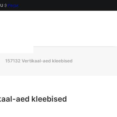
U :)
Peida
orv on hetkel
157132 Vertikaal-aed kleebised
kaal-aed kleebised