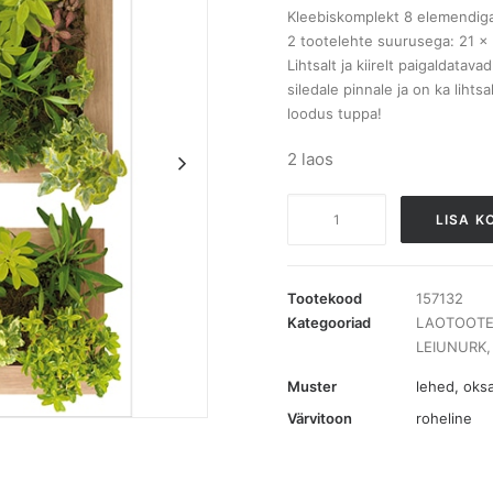
Kleebiskomplekt 8 elemendiga
2 tootelehte suurusega: 21 x
Lihtsalt ja kiirelt paigaldatava
siledale pinnale ja on ka liht
loodus tuppa!
2 laos
157132
LISA K
Vertikaal-
aed
kleebised
Tootekood
157132
kogus
Kategooriad
LAOTOOTE
LEIUNURK
Muster
lehed, oks
Värvitoon
roheline