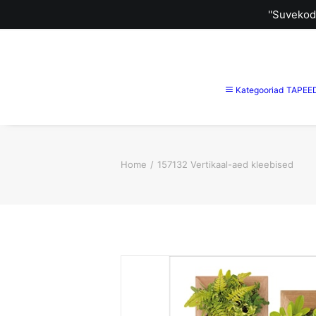
''Suvekod
Kategooriad
TAPEE
Home
157132 Vertikaal-aed kleebised