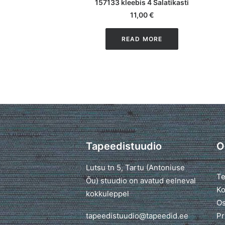
157133 kleebis 4 Salatikasti
11,00
€
READ MORE
Tapeedistuudio
O
Lutsu tn 5, Tartu (Antoniuse
Te
Õu) stuudio on avatud eelneval
Ko
kokkuleppel
Os
tapeedistuudio@tapeedid.ee
Pr