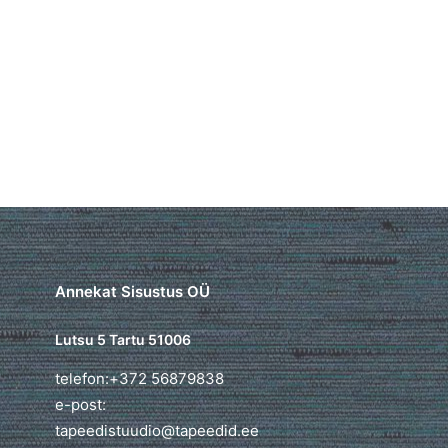
Annekat Sisustus OÜ
Lutsu 5 Tartu 51006
telefon:+372 56879838
e-post:
tapeedistuudio@tapeedid.ee