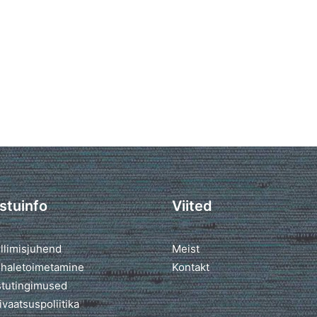
stuinfo
Viited
llimisjuhend
Meist
haletoimetamine
Kontakt
tutingimused
ivaatsuspoliitika