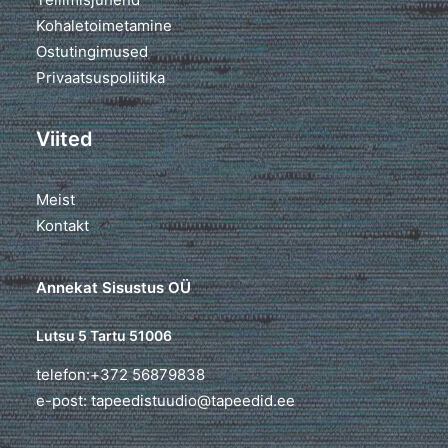
Kohaletoimetamine
Ostutingimused
Privaatsuspoliitika
Viited
Meist
Kontakt
Annekat Sisustus OÜ
Lutsu 5 Tartu 51006
telefon:+372 56879838
e-post: tapeedistuudio@tapeedid.ee