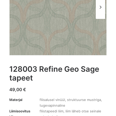
128003 Refine Geo Sage
tapeet
49,00
€
Materjal
fliisalusel vinüül, struktuurse mustriga,
tugevapinnaline
Liimisoovitus
fliistapeedi liim, liim läheb otse seinale