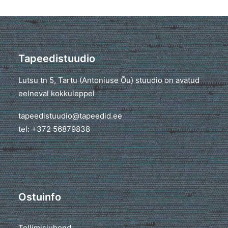
Tapeedistuudio
Lutsu tn 5, Tartu (Antoniuse Õu) stuudio on avatud
eelneval kokkuleppel
tapeedistuudio@tapeedid.ee
tel: +372 56879838
Ostuinfo
Tellimisjuhend