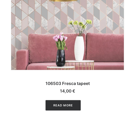
LISA KORVI
106503 Fresca tapeet
14,00
€
READ MORE