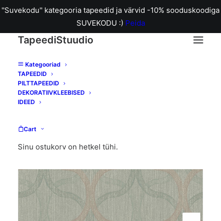
''Suvekodu'' kategooria tapeedid ja värvid -10% sooduskoodiga
SUVEKODU :)
Peida
TapeediStuudio
Kategooriad
TAPEEDID
Home
128003 Refine Geo Sage tapeet
PILTTAPEEDID
DEKORATIIVKLEEBISED
IDEED
Cart
Sinu ostukorv on hetkel tühi.