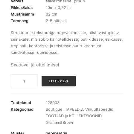
Värvus
salveiroheline, pruun
Pikkus/laius
10m x 0,52 m
Mustrisamm
32 cm
Tarneaeg
2-5 nädalat
Struktuurse tekstuuriga tugevapinnaline, hästi vastupidav
seinakate, mis sobib ka hotellidesse, butiikidesse, esikusse,
trepihalli, kontorisse ja teistesse suurt koormust
kandvatesse ruumidesse.
Saadaval järeltellimisel
128003
LISA KORVI
Refine
Geo
Sage
Tootekood
128003
tapeet
Kategooriad
Boutique
,
TAPEEDID
,
Vinüültapeedid
,
TOOTJAD ja KOLLEKTSIOONID
,
kogus
Graham&Brown
Muster
geomeetria