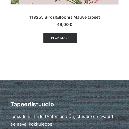
LISA KORVI
118255 Birds&Blooms Mauve tapeet
48,00
€
READ MORE
Tapeedistuudio
Lutsu tn 5, Tartu (Antoniuse Õu) stuudio on avatud
eelneval kokkuleppel