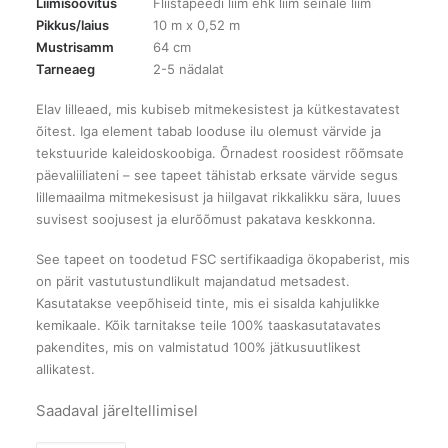
Liimisoovitus
Fliistapeedi liim ehk liim seinale liim
Pikkus/laius
10 m x 0,52 m
Mustrisamm
64 cm
Tarneaeg
2-5 nädalat
Elav lilleaed, mis kubiseb mitmekesistest ja kütkestavatest
õitest. Iga element tabab looduse ilu olemust värvide ja
tekstuuride kaleidoskoobiga. Õrnadest roosidest rõõmsate
päevaliiliateni – see tapeet tähistab erksate värvide segus
lillemaailma mitmekesisust ja hiilgavat rikkalikku sära, luues
suvisest soojusest ja elurõõmust pakatava keskkonna.
See tapeet on toodetud FSC sertifikaadiga ökopaberist, mis
on pärit vastutustundlikult majandatud metsadest.
Kasutatakse veepõhiseid tinte, mis ei sisalda kahjulikke
kemikaale. Kõik tarnitakse teile 100% taaskasutatavates
pakendites, mis on valmistatud 100% jätkusuutlikest
allikatest.
Saadaval järeltellimisel