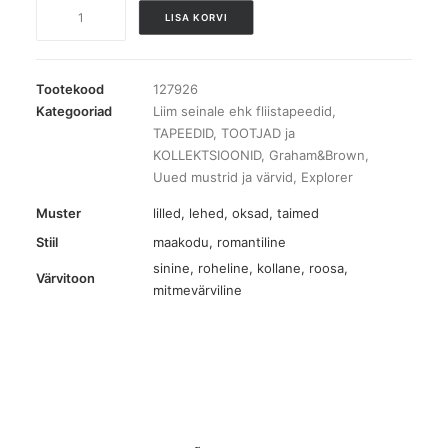
127926
LISA KORVI
Glenwhan
Wildflower
Summer
Tootekood
127926
tapeet
Kategooriad
Liim seinale ehk fliistapeedid
,
TAPEEDID
,
TOOTJAD ja
kogus
KOLLEKTSIOONID
,
Graham&Brown
,
Uued mustrid ja värvid
,
Explorer
Muster
lilled
,
lehed, oksad, taimed
Stiil
maakodu, romantiline
sinine
,
roheline
,
kollane
,
roosa
,
Värvitoon
mitmevärviline