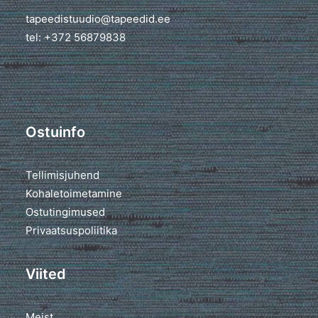
tapeedistuudio@tapeedid.ee
tel: +372 56879838
Ostuinfo
Tellimisjuhend
Kohaletoimetamine
Ostutingimused
Privaatsuspoliitika
Viited
Meist