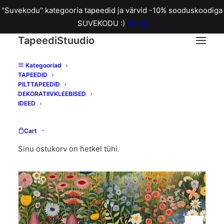
''Suvekodu'' kategooria tapeedid ja värvid -10% sooduskoodiga
SUVEKODU :)
Peida
TapeediStuudio
Kategooriad
TAPEEDID
Home
127926 Glenwhan Wildflower Summer tapeet
PILTTAPEEDID
DEKORATIIVKLEEBISED
IDEED
Cart
Sinu ostukorv on hetkel tühi.