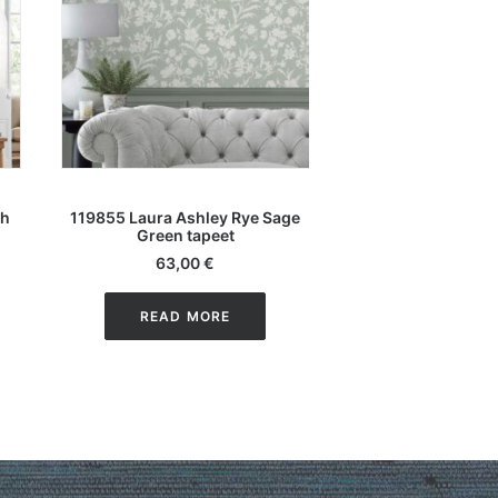
LISA KORVI
LOE EDA
th
119855 Laura Ashley Rye Sage
Tapeediliim 113244
Green tapeet
6,90
63,00
€
READ M
READ MORE