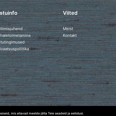
stuinfo
Viited
llimisjuhend
Meist
haletoimetamine
Kontakt
tutingimused
ivaatsuspoliitika
seid, mis aitavad meelde jätta Teie seadeid ja eelistusi.