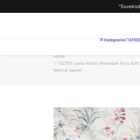
''Suvekod
Kategooriad
TAPEE
Home
122750 Laura Ashley Mosedale Posy Soft
Natural tapeet