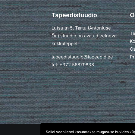
Tapeedistuudio
O
Lutsu tn 5, Tartu (Antoniuse
Te
Õu) stuudio on avatud eelneval
Ko
kokkuleppel
Os
tapeedistuudio@tapeedid.ee
Pr
tel: +372 56879838
Sellel veebilehel kasutatakse mugavuse huvides küpsi
© 2026 TapeediStuudio. All rights reserved