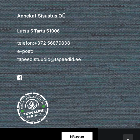
Annekat Sisustus OÜ
Lutsu 5 Tartu 51006
telefon:+372 56879838
e-post:
tapeedistuudio@tapeedid.ee
®
Nõustun