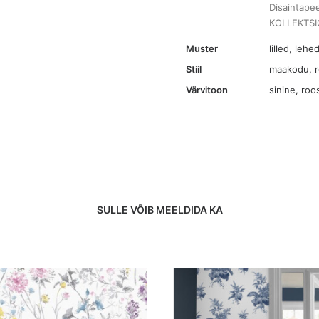
Disaintape
Natural
KOLLEKTSI
tapeet
kogus
Muster
lilled
,
lehed
Stiil
maakodu, r
Värvitoon
sinine
,
roo
SULLE VÕIB MEELDIDA KA