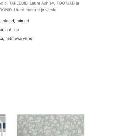
edid
,
TAPEEDID
,
Laura Ashley
,
TOOTJAD ja
OONID
,
Uued mustrid ja värvid
, oksad, taimed
omantiline
sa
,
mitmevärviline