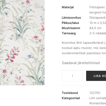
Materjal
Fliistapeet
kergesti ho
Liimisoovitus
fliistapeedi
Pikkus/laius
10 m x 0,5
Mustrisamm
84,5 cm
Tarneaeg
2-5 nädala
Ikoonilise Briti tapeedibrändi
toodud ajatu muster, mis iseloo
suvilaromantikat pastelses to
Saadaval järeltellimisel
122750
LISA K
Laura
Ashley
Mosedale
Tootekood
122750
Posy
Kategooriad
Liim seinal
Romantilis
Soft