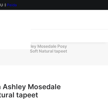
U :)
Peida
orv on hetkel
2750 Laura Ashley Mosedale Posy
Soft Natural tapeet
a Ashley Mosedale
ural tapeet