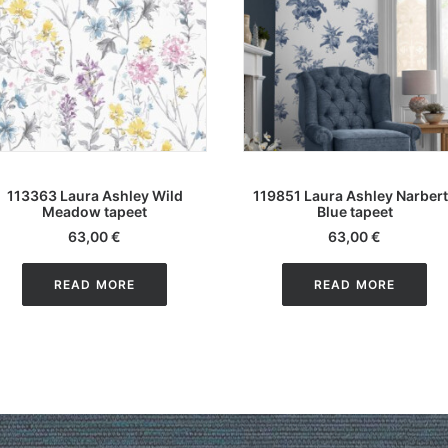
LISA KORVI
LISA KORVI
113363 Laura Ashley Wild
119851 Laura Ashley Narber
Meadow tapeet
Blue tapeet
63,00
€
63,00
€
READ MORE
READ MORE