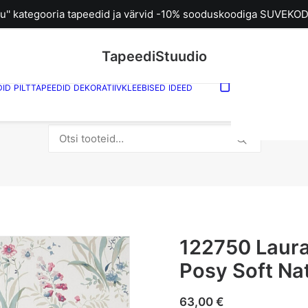
u'' kategooria tapeedid ja värvid -10% sooduskoodiga SUVEKOD
TapeediStuudio
DID
PILTTAPEEDID
DEKORATIIVKLEEBISED
IDEED
Sinu ostuk
tühi.
12
Otsi:
122750 Laur
Posy Soft Nat
63,00
€