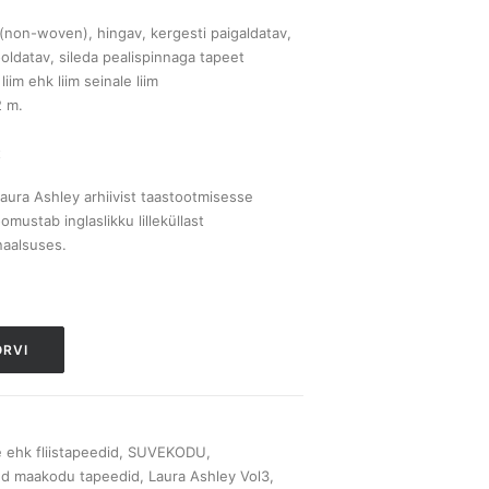
 (non-woven), hingav, kergesti paigaldatav,
oldatav, sileda pealispinnaga tapeet
 liim ehk liim seinale liim
2 m.
t
 Laura Ashley arhiivist taastootmisesse
mustab inglaslikku lilleküllast
naalsuses.
ORVI
e ehk fliistapeedid
,
SUVEKODU
,
ed maakodu tapeedid
,
Laura Ashley Vol3
,