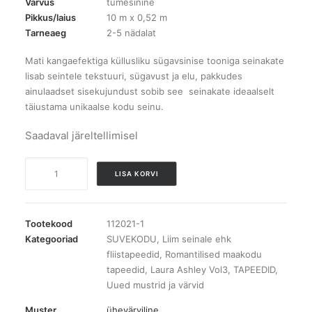
Värvus
tumesinine
Pikkus/laius
10 m x 0,52 m
Tarneaeg
2-5 nädalat
Mati kangaefektiga küllusliku sügavsinise tooniga seinakate
lisab seintele tekstuuri, sügavust ja elu, pakkudes
ainulaadset sisekujundust sobib see seinakate ideaalselt
täiustama unikaalse kodu seinu.
Saadaval järeltellimisel
121097
LISA KORVI
Laura
Ashley
Plain
Tootekood
112021-1
Midnight
Kategooriad
SUVEKODU
,
Liim seinale ehk
fliistapeedid
,
Romantilised maakodu
tapeet
tapeedid
,
Laura Ashley Vol3
,
TAPEEDID
,
kogus
Uued mustrid ja värvid
Muster
ühevärviline