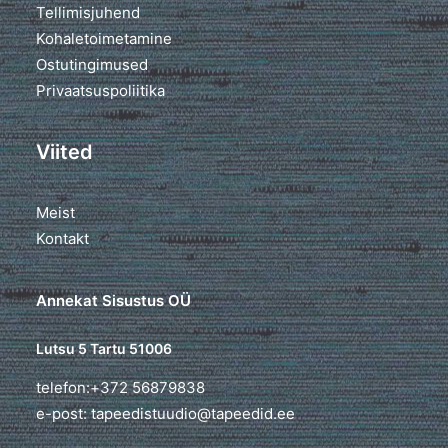
Tellimisjuhend
Kohaletoimetamine
Ostutingimused
Privaatsuspoliitika
Viited
Meist
Kontakt
Annekat Sisustus OÜ
Lutsu 5 Tartu 51006
telefon:+372 56879838
e-post: tapeedistuudio@tapeedid.ee