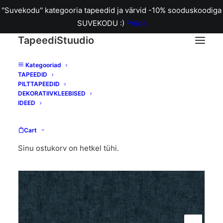
''Suvekodu'' kategooria tapeedid ja värvid -10% sooduskoodiga
SUVEKODU :)
Peida
TapeediStuudio
Kategooriad
TAPEEDID
Home
121097 Laura Ashley Plain Midnight tapeet
PILTTAPEEDID
DEKORATIIVKLEEBISED
IDEED
Cart
Sinu ostukorv on hetkel tühi.