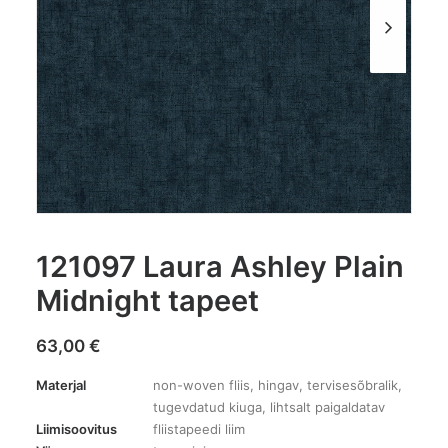
121097 Laura Ashley Plain
Midnight tapeet
63,00
€
Materjal
non-woven fliis, hingav, tervisesõbralik,
tugevdatud kiuga, lihtsalt paigaldatav
Liimisoovitus
fliistapeedi liim