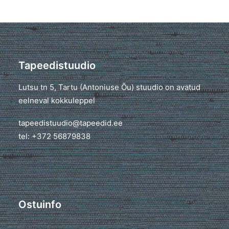
Tapeedistuudio
Lutsu tn 5, Tartu (Antoniuse Õu) stuudio on avatud
eelneval kokkuleppel
tapeedistuudio@tapeedid.ee
tel: +372 56879838
Ostuinfo