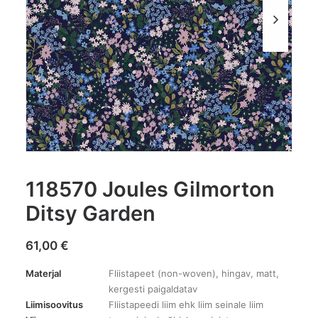
118570 Joules Gilmorton
Ditsy Garden
61,00
€
Materjal
Fliistapeet (non-woven), hingav, matt,
kergesti paigaldatav
Liimisoovitus
Fliistapeedi liim ehk liim seinale liim