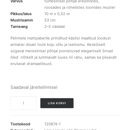
Värvus
tumesinisel põhjal eresinistes,
roosades ja rohelistes toonides muster
Pikkus/laius
10 m x 0,52 m
Mustrisamm
53 cm
Tarneaeg
2-5 nädalat
Pehmele mattpaberile prinditud käsitsi maalitud loodust
armatav disain toob koju võlu ja iseloomu. Kesköiselt
sügaval meresinisel põhjal joonistuvad elegantselt õrnad
õied nõtkelt ja lummavalt luues nii rahu, samas ka piisavalt
erutavat dramaatilisust.
Saadaval järeltellimisel
118570
LISA KORVI
Joules
Gilmorton
Ditsy
Tootekood
120874-1
Garden