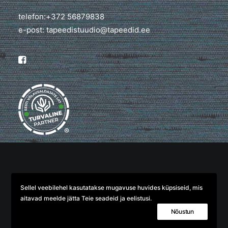
telefon:+372 56879838
e-post: tapeedistuudio@tapeedid.ee
®
© 2026 TapeediStuudio. All rights reserved
Sellel veebilehel kasutatakse mugavuse huvides küpsiseid, mis
aitavad meelde jätta Teie seadeid ja eelistusi.
Nõustun