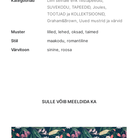
Kategooriad
Liim seinale ehk fliistapeedid
,
SUVEKODU
,
TAPEEDID
,
Joules
,
kogus
TOOTJAD ja KOLLEKTSIOONID
,
Graham&Brown
,
Uued mustrid ja värvid
Muster
lilled
,
lehed, oksad, taimed
Stiil
maakodu, romantiline
Värvitoon
sinine
,
roosa
SULLE VÕIB MEELDIDA KA