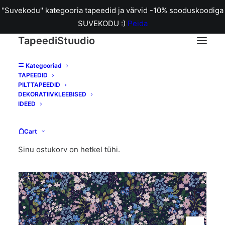
''Suvekodu'' kategooria tapeedid ja värvid -10% sooduskoodiga
SUVEKODU :)
Peida
TapeediStuudio
Kategooriad
TAPEEDID
Home
118570 Joules Gilmorton Ditsy Garden
PILTTAPEEDID
DEKORATIIVKLEEBISED
IDEED
Cart
Sinu ostukorv on hetkel tühi.