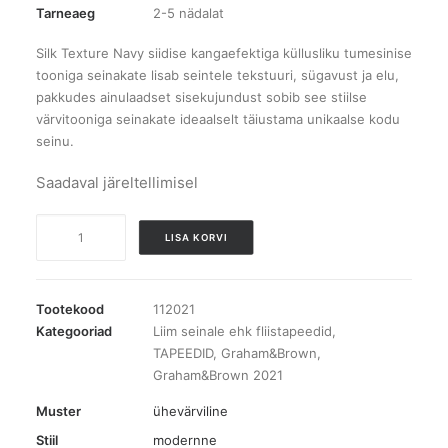
Tarneaeg
2-5 nädalat
Silk Texture Navy siidise kangaefektiga küllusliku tumesinise
tooniga seinakate lisab seintele tekstuuri, sügavust ja elu,
pakkudes ainulaadset sisekujundust sobib see stiilse
värvitooniga seinakate ideaalselt täiustama unikaalse kodu
seinu.
Saadaval järeltellimisel
112021
LISA KORVI
Silk
Navy
tapeet
Tootekood
112021
kogus
Kategooriad
Liim seinale ehk fliistapeedid
,
TAPEEDID
,
Graham&Brown
,
Graham&Brown 2021
Muster
ühevärviline
Stiil
modernne