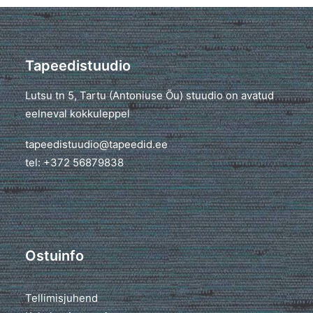
Tapeedistuudio
Lutsu tn 5, Tartu (Antoniuse Õu) stuudio on avatud
eelneval kokkuleppel
tapeedistuudio@tapeedid.ee
tel: +372 56879838
Ostuinfo
Tellimisjuhend