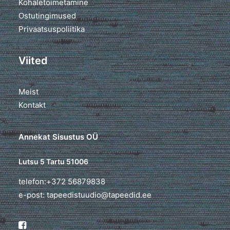
Kohaletoimetamine
Ostutingimused
Privaatsuspoliitika
Viited
Meist
Kontakt
Annekat Sisustus OÜ
Lutsu 5 Tartu 51006
telefon:+372 56879838
e-post: tapeedistuudio@tapeedid.ee