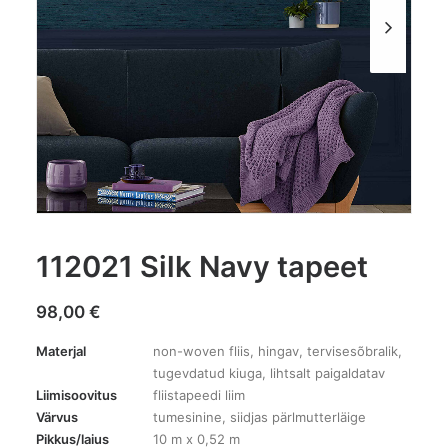
112021 Silk Navy tapeet
98,00
€
Materjal
non-woven fliis, hingav, tervisesõbralik,
tugevdatud kiuga, lihtsalt paigaldatav
Liimisoovitus
fliistapeedi liim
Värvus
tumesinine, siidjas pärlmutterläige
Pikkus/laius
10 m x 0,52 m