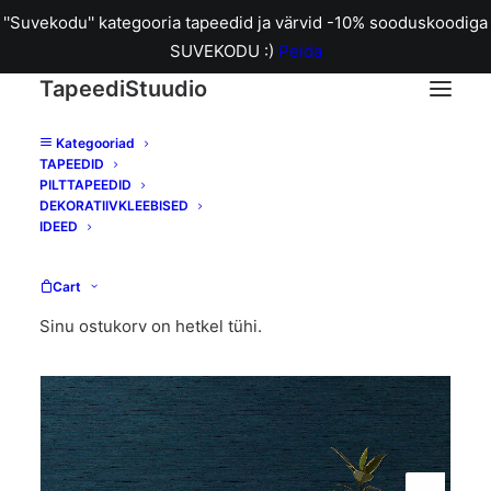
''Suvekodu'' kategooria tapeedid ja värvid -10% sooduskoodiga
SUVEKODU :)
Peida
TapeediStuudio
Kategooriad
TAPEEDID
Home
112021 Silk Navy tapeet
PILTTAPEEDID
DEKORATIIVKLEEBISED
IDEED
Cart
Sinu ostukorv on hetkel tühi.