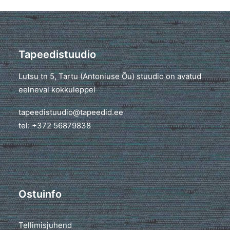
Tapeedistuudio
Lutsu tn 5, Tartu (Antoniuse Õu) stuudio on avatud
eelneval kokkuleppel
tapeedistuudio@tapeedid.ee
tel: +372 56879838
Ostuinfo
Tellimisjuhend