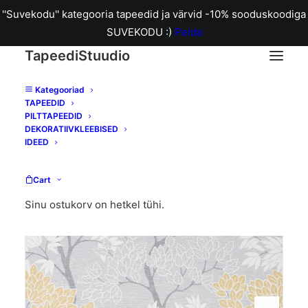
''Suvekodu'' kategooria tapeedid ja värvid -10% sooduskoodiga
SUVEKODU :)
Peida
TapeediStuudio
Kategooriad
TAPEEDID
Home
107746 Fresca tapeet
PILTTAPEEDID
DEKORATIIVKLEEBISED
IDEED
Cart
Sinu ostukorv on hetkel tühi.