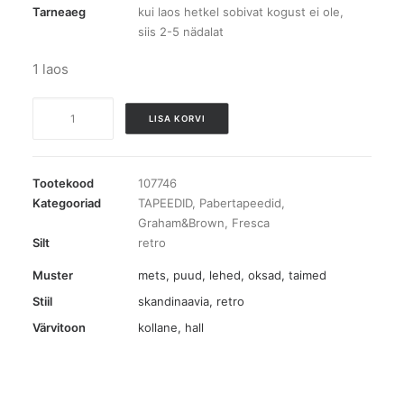
Tarneaeg
kui laos hetkel sobivat kogust ei ole,
siis 2-5 nädalat
1 laos
107746
LISA KORVI
Fresca
tapeet
kogus
Tootekood
107746
Kategooriad
TAPEEDID
,
Pabertapeedid
,
Graham&Brown
,
Fresca
Silt
retro
Muster
mets, puud
,
lehed, oksad, taimed
Stiil
skandinaavia, retro
Värvitoon
kollane
,
hall