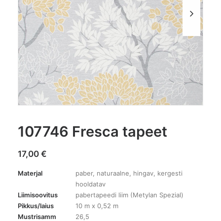
107746 Fresca tapeet
17,00
€
Materjal
paber, naturaalne, hingav, kergesti
hooldatav
Liimisoovitus
pabertapeedi liim (Metylan Spezial)
Pikkus/laius
10 m x 0,52 m
Mustrisamm
26,5