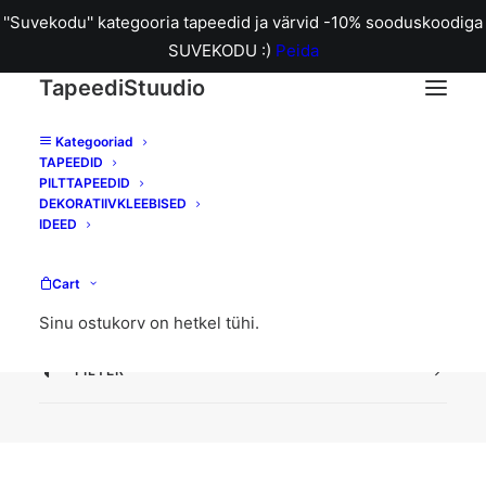
''Suvekodu'' kategooria tapeedid ja värvid -10% sooduskoodiga
SUVEKODU :)
Peida
TapeediStuudio
Kategooriad
TAPEEDID
magamistuba
PILTTAPEEDID
DEKORATIIVKLEEBISED
IDEED
Home
Posts Tagged "magamistuba"
Cart
Sinu ostukorv on hetkel tühi.
FILTER