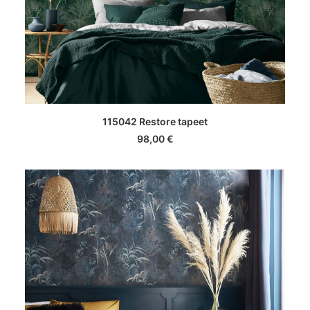
LISA KORVI
115042 Restore tapeet
98,00
€