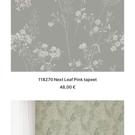
LISA KORVI
118270 Next Leaf Pink tapeet
48,00
€