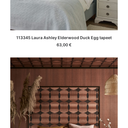
LISA KORVI
113345 Laura Ashley Elderwood Duck Egg tapeet
63,00
€