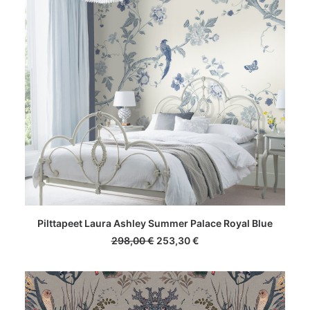
LISA KORVI
Pilttapeet Laura Ashley Summer Palace Royal Blue
Algne
Praegune
298,00
€
253,30
€
hind
hind
oli:
on:
298,00 €.
253,30 €.