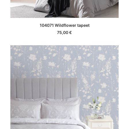
LISA KORVI
104071 Wildflower tapeet
75,00
€