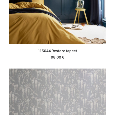
LISA KORVI
115044 Restore tapeet
98,00
€