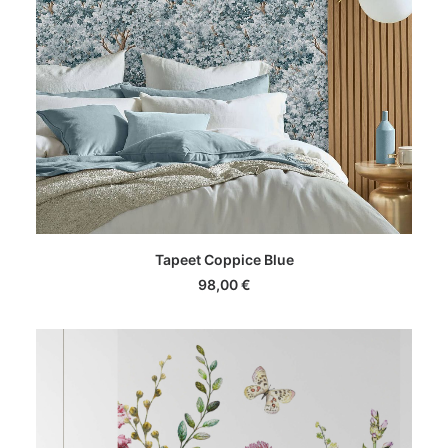
LISA KORVI
Tapeet Coppice Blue
98,00
€