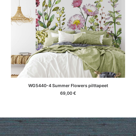
LISA KORVI
WG5440-4 Summer Flowers pilttapeet
69,00
€