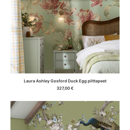
LISA KORVI
Laura Ashley Gosford Duck Egg pilttapeet
327,00
€