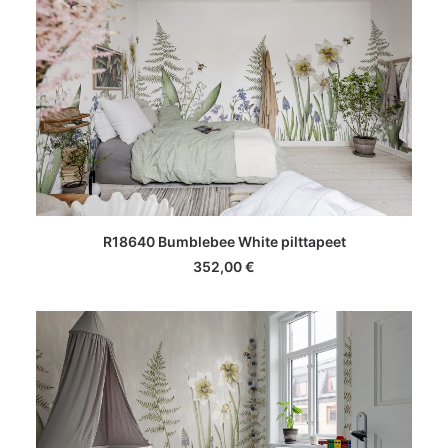
LISA KORVI
R18640 Bumblebee White pilttapeet
352,00
€