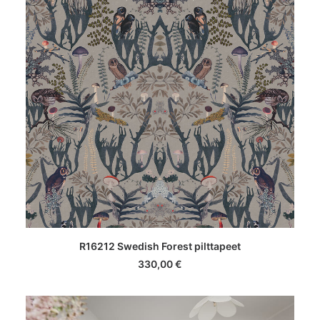
LISA KORVI
R16212 Swedish Forest pilttapeet
330,00
€