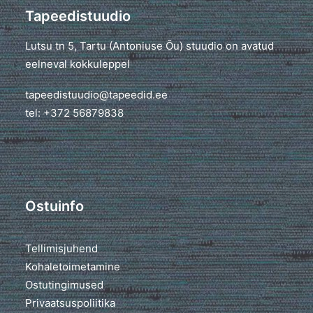
Tapeedistuudio
Lutsu tn 5, Tartu (Antoniuse Õu) stuudio on avatud
eelneval kokkuleppel
tapeedistuudio@tapeedid.ee
tel: +372 56879838
Ostuinfo
Tellimisjuhend
Kohaletoimetamine
Ostutingimused
Privaatsuspoliitika