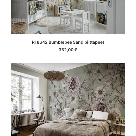
LISA KORVI
R18642 Bumblebee Sand pilttapeet
352,00
€