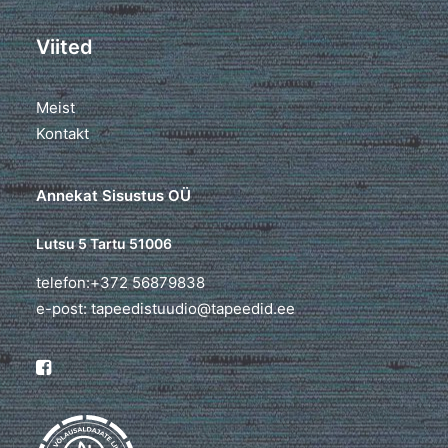
Viited
Meist
Kontakt
Annekat Sisustus OÜ
Lutsu 5 Tartu 51006
telefon:+372 56879838
e-post: tapeedistuudio@tapeedid.ee