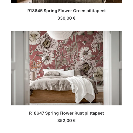
LISA KORVI
R18645 Spring Flower Green pilttapeet
330,00
€
LISA KORVI
R18647 Spring Flower Rust pilttapeet
352,00
€