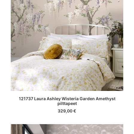
LISA KORVI
121737 Laura Ashley Wisteria Garden Amethyst
pilttapeet
329,00
€