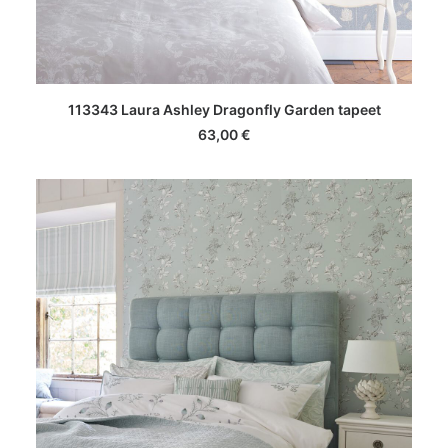
LISA KORVI
113343 Laura Ashley Dragonfly Garden tapeet
63,00
€