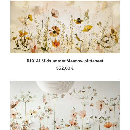
LISA KORVI
R19141 Midsummer Meadow pilttapeet
352,00
€