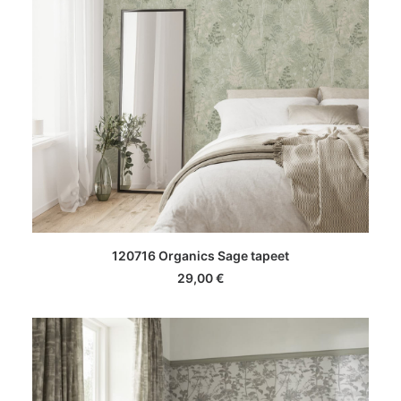
LISA KORVI
120716 Organics Sage tapeet
29,00
€