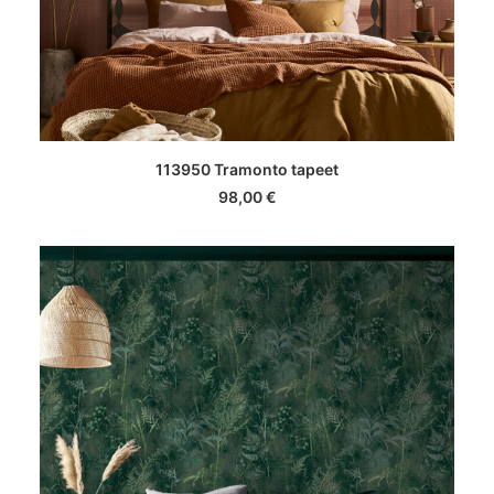
LISA KORVI
113950 Tramonto tapeet
98,00
€