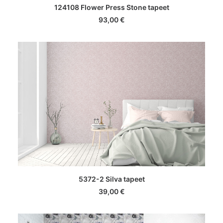
LISA KORVI
124108 Flower Press Stone tapeet
93,00
€
LISA KORVI
5372-2 Silva tapeet
39,00
€