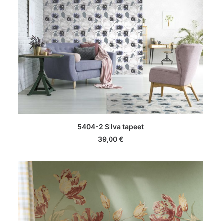
LISA KORVI
5404-2 Silva tapeet
39,00
€