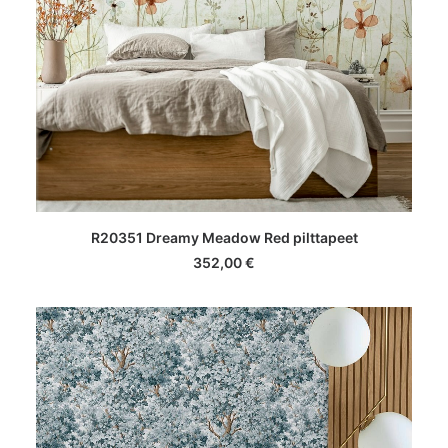
LISA KORVI
R20351 Dreamy Meadow Red pilttapeet
352,00
€