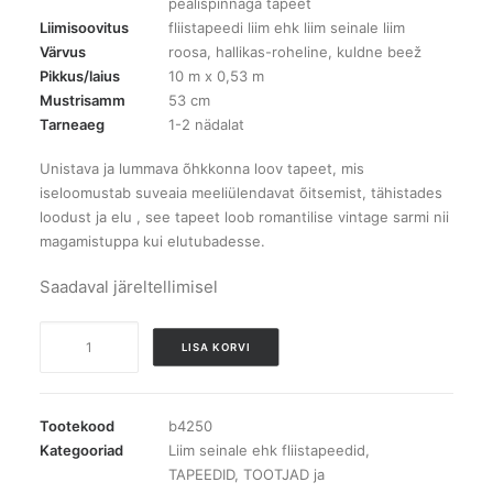
pealispinnaga tapeet
Liimisoovitus
fliistapeedi liim ehk liim seinale liim
Värvus
roosa, hallikas-roheline, kuldne beež
Pikkus/laius
10 m x 0,53 m
Mustrisamm
53 cm
Tarneaeg
1-2 nädalat
Unistava ja lummava õhkkonna loov tapeet, mis
iseloomustab suveaia meeliülendavat õitsemist, tähistades
loodust ja elu , see tapeet loob romantilise vintage sarmi nii
magamistuppa kui elutubadesse.
Saadaval järeltellimisel
B4250
LISA KORVI
Floral
Charm
tapeet
Tootekood
b4250
kogus
Kategooriad
Liim seinale ehk fliistapeedid
,
TAPEEDID
,
TOOTJAD ja