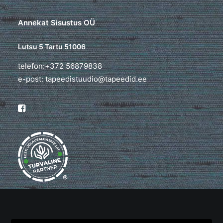
Annekat Sisustus OÜ
Lutsu 5 Tartu 51006
telefon:+372 56879838
e-post: tapeedistuudio@tapeedid.ee
®