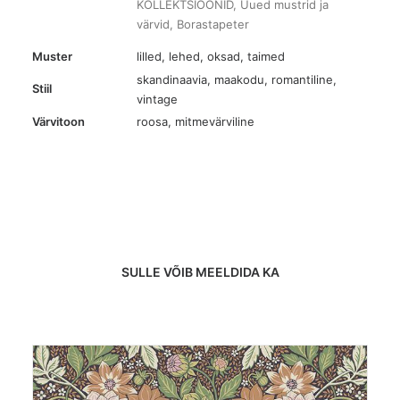
KOLLEKTSIOONID
,
Uued mustrid ja
värvid
,
Borastapeter
Muster
lilled
,
lehed, oksad, taimed
skandinaavia, maakodu, romantiline,
Stiil
vintage
Värvitoon
roosa
,
mitmevärviline
SULLE VÕIB MEELDIDA KA