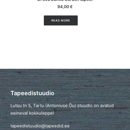
94,00
€
READ MORE
Tapeedistuudio
Lutsu tn 5, Tartu (Antoniuse Õu) stuudio on avatud
eelneval kokkuleppel
tapeedistuudio@tapeedid.ee