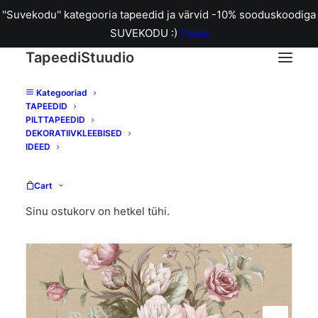
''Suvekodu'' kategooria tapeedid ja värvid -10% sooduskoodiga
SUVEKODU :)
Peida
TapeediStuudio
Kategooriad
TAPEEDID
Home
B4250 Floral Charm tapeet
PILTTAPEEDID
DEKORATIIVKLEEBISED
IDEED
Cart
Sinu ostukorv on hetkel tühi.