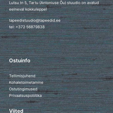
Lutsu tn 5, Tartu (Antoniuse Õu) stuudio on avatud
eelneval kokkuleppel
tapeedistuudio@tapeedid.ee
tel: +372 56879838
Ostuinfo
Tellimisjuhend
Kohaletoimetamine
Ostutingimused
Privaatsuspoliitika
Viited