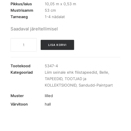
Pikkus/laius
10,05 m x 0,53 m
Mustrisamm
53 cm
Tarneaeg
1-4 nädalat
Saadaval järeltellimisel
5347-
LISA KORVI
4
Belle
tapeet
Tootekood
5347-4
kogus
Kategooriad
Liim seinale ehk fliistapeedid
,
Belle
,
TAPEEDID
,
TOOTJAD ja
KOLLEKTSIOONID
,
Sandudd-Paintpart
Muster
lilled
Värvitoon
hall