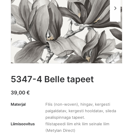
5347-4 Belle tapeet
39,00
€
Materjal
Fliis (non-woven), hingav, kergesti
paigaldatav, kergesti hooldatav, sileda
pealispinnaga tapeet.
Liimisoovitus
fliistapeedi liim ehk liim seinale liim
(Metylan Direct)