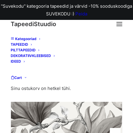
''Suvekodu'' kategooria tapeedid ja värvid -10% sooduskoodiga
SUVEKODU :)
Peida
TapeediStuudio
Kategooriad
TAPEEDID
Home
5347-4 Belle tapeet
PILTTAPEEDID
DEKORATIIVKLEEBISED
IDEED
Cart
Sinu ostukorv on hetkel tühi.