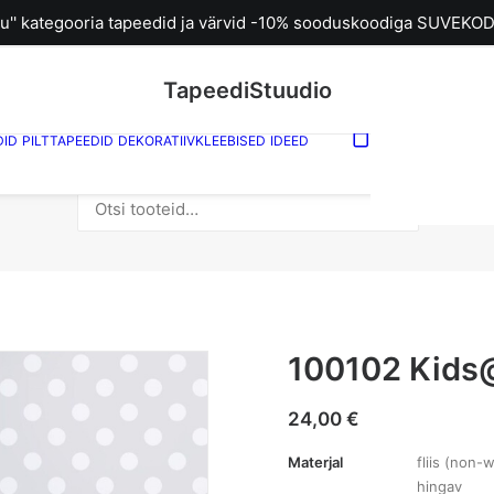
u'' kategooria tapeedid ja värvid -10% sooduskoodiga SUVEKOD
TapeediStuudio
DID
PILTTAPEEDID
DEKORATIIVKLEEBISED
IDEED
Sinu ostuk
tühi.
Otsi:
100102 Kids
24,00
€
Materjal
fliis (non-w
hingav