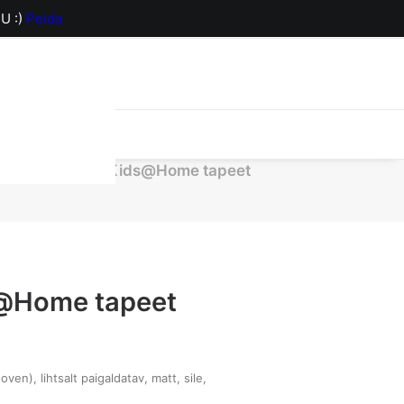
U :)
Peida
orv on hetkel
100102 Kids@Home tapeet
@Home tapeet
oven), lihtsalt paigaldatav, matt, sile,