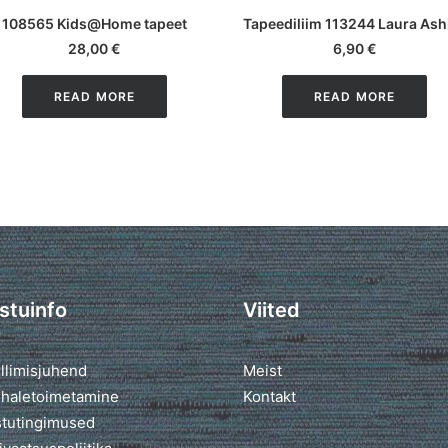
108565 Kids@Home tapeet
Tapeediliim 113244 Laura Ash
28,00
€
6,90
€
READ MORE
READ MORE
stuinfo
Viited
llimisjuhend
Meist
haletoimetamine
Kontakt
tutingimused