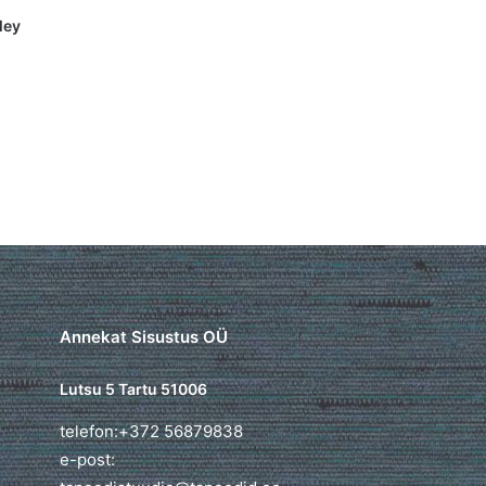
ley
Annekat Sisustus OÜ
Lutsu 5 Tartu 51006
telefon:+372 56879838
e-post: