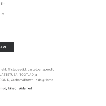
liim
2 m
t
ORVI
e ehk fliistapeedid
,
Lastetoa tapeedid
,
LASTETUBA
,
TOOTJAD ja
OONID
,
Graham&Brown
,
Kids@Home
mmud, tähed, südamed