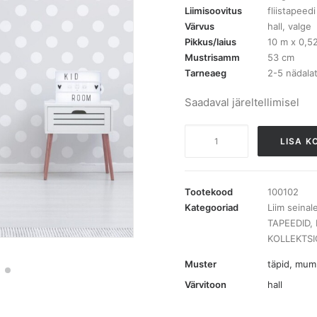
Liimisoovitus
fliistapeedi 
Värvus
hall, valge
Pikkus/laius
10 m x 0,5
Mustrisamm
53 cm
Tarneaeg
2-5 nädala
Saadaval järeltellimisel
100102
LISA K
Kids@Home
tapeet
kogus
Tootekood
100102
Kategooriad
Liim seinal
TAPEEDID
,
KOLLEKTSI
Muster
täpid, mu
Värvitoon
hall