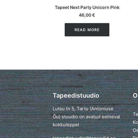
Tapeet Next Party Unicorn Pink
46,00
€
READ MORE
Tapeedistuudio
O
Lutsu tn 5, Tartu (Antoniuse
Te
Õu) stuudio on avatud eelneval
Ko
kokkuleppel
Os