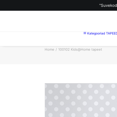
''Suvekod
Kategooriad
TAPEE
Home
100102 Kids@Home tapeet